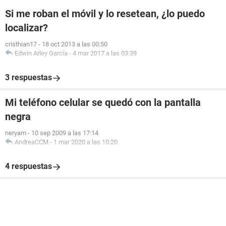
Si me roban el móvil y lo resetean, ¿lo puedo
localizar?
cristhian17
-
18 oct 2013 a las 00:50
Edwin Arley García
-
4 mar 2017 a las 03:39
3 respuestas
Mi teléfono celular se quedó con la pantalla
negra
neryam
-
10 sep 2009 a las 17:14
AndreaCCM
-
1 mar 2020 a las 10:20
4 respuestas