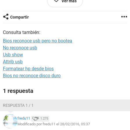
Ver más
perfectamente mi HDD de 500gb y mi lector.
Si alguien puede echarme una mano, lo agradecería mucho.
Compartir
Consulta también:
Bios reconoce usb pero no bootea
No reconoce usb
Usb show
Attrib usb
Formatear hp desde bios
Bios no reconoce disco duro
1 respuesta
RESPUESTA 1 / 1
fredu11
1.275
Modificado por fredu11 el 28/02/2016, 05:37