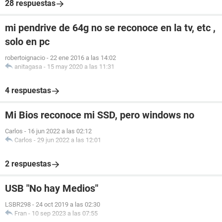
28 respuestas
mi pendrive de 64g no se reconoce en la tv, etc ,
solo en pc
robertoignacio
-
22 ene 2016 a las 14:02
anitagasa
-
15 may 2020 a las 11:31
4 respuestas
Mi Bios reconoce mi SSD, pero windows no
Carlos
-
16 jun 2022 a las 02:12
Carlos
-
29 jun 2022 a las 12:01
2 respuestas
USB "No hay Medios"
LSBR298
-
24 oct 2019 a las 02:30
Fran
-
10 sep 2023 a las 07:55