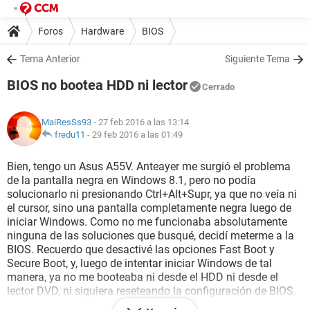
Foros
Hardware
BIOS
Tema Anterior
Siguiente Tema
BIOS no bootea HDD ni lector
Cerrado
MaiResSs93
- 27 feb 2016 a las 13:14
fredu11
-
29 feb 2016 a las 01:49
Bien, tengo un Asus A55V. Anteayer me surgió el problema
de la pantalla negra en Windows 8.1, pero no podía
solucionarlo ni presionando Ctrl+Alt+Supr, ya que no veía ni
el cursor, sino una pantalla completamente negra luego de
iniciar Windows. Como no me funcionaba absolutamente
ninguna de las soluciones que busqué, decidí meterme a la
BIOS. Recuerdo que desactivé las opciones Fast Boot y
Secure Boot, y, luego de intentar iniciar Windows de tal
manera, ya no me booteaba ni desde el HDD ni desde el
lector DVD, ni siquiera reseteando la configuración de BIOS.
Es extraño, porque en la configuración de SATA puedo ver