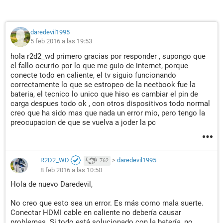
daredevil1995
5 feb 2016 a las 19:53
hola r2d2_wd primero gracias por responder , supongo que
el fallo ocurrio por lo que me guio de internet, porque
conecte todo en caliente, el tv siguio funcionando
correctamente lo que se estropeo de la neetbook fue la
bateria, el tecnico lo unico que hiso es cambiar el pin de
carga despues todo ok , con otros dispositivos todo normal
creo que ha sido mas que nada un error mio, pero tengo la
preocupacion de que se vuelva a joder la pc
R2D2_WD
>
daredevil1995
762
8 feb 2016 a las 10:50
Hola de nuevo Daredevil,
No creo que esto sea un error. Es más como mala suerte.
Conectar HDMI cable en caliente no debería causar
problemas. Si todo está solucionado con la batería, no