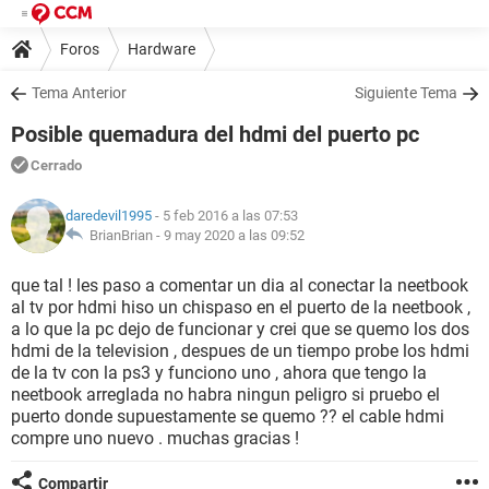
Foros
Hardware
Tema Anterior
Siguiente Tema
Posible quemadura del hdmi del puerto pc
Cerrado
daredevil1995
- 5 feb 2016 a las 07:53
BrianBrian -
9 may 2020 a las 09:52
que tal ! les paso a comentar un dia al conectar la neetbook
al tv por hdmi hiso un chispaso en el puerto de la neetbook ,
a lo que la pc dejo de funcionar y crei que se quemo los dos
hdmi de la television , despues de un tiempo probe los hdmi
de la tv con la ps3 y funciono uno , ahora que tengo la
neetbook arreglada no habra ningun peligro si pruebo el
puerto donde supuestamente se quemo ?? el cable hdmi
compre uno nuevo . muchas gracias !
Compartir