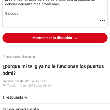
debería causarte más problemas.
Saludos
Mostrar toda la discusión
Discusiones similares
¿porque mi tv lg ya no le funcionan los puertos
hdmi?
prodani
-
10 abr 2015 a las 05:46
Tessla
-
10 abr 2015 a las 06:08
1 respuesta
Tv se apaga sola