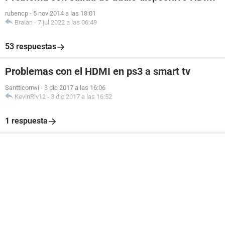
rubencp
-
5 nov 2014 a las 18:01
Braian
-
7 jul 2022 a las 06:49
53 respuestas
Problemas con el HDMI en ps3 a smart tv
Santticorrwi
-
3 dic 2017 a las 16:06
KevinRiv12
-
3 dic 2017 a las 16:52
1 respuesta