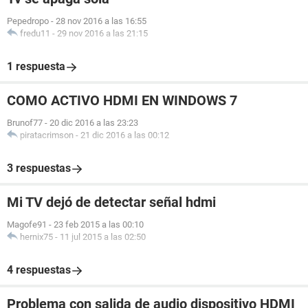
Pepedropo
-
28 nov 2016 a las 16:55
fredu11
-
29 nov 2016 a las 21:15
1 respuesta
COMO ACTIVO HDMI EN WINDOWS 7
Brunof77
-
20 dic 2016 a las 23:23
piratacrimson
-
21 dic 2016 a las 00:12
3 respuestas
Mi TV dejó de detectar señal hdmi
Magofe91
-
23 feb 2015 a las 00:10
hernix75
-
11 jul 2015 a las 02:50
4 respuestas
Problema con salida de audio dispositivo HDMI