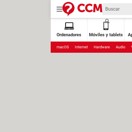
Ordenadores
Móviles y tablets
Ap
macOS
Internet
Hardware
Audio