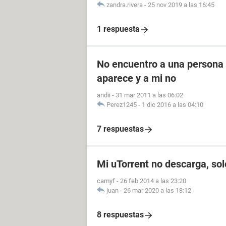
zandra.rivera
-
25 nov 2019 a las 16:45
1 respuesta
No encuentro a una persona 
aparece y a mi no
andii
-
31 mar 2011 a las 06:02
Perez1245
-
1 dic 2016 a las 04:10
7 respuestas
Mi uTorrent no descarga, so
camyf
-
26 feb 2014 a las 23:20
juan
-
26 mar 2020 a las 18:12
8 respuestas