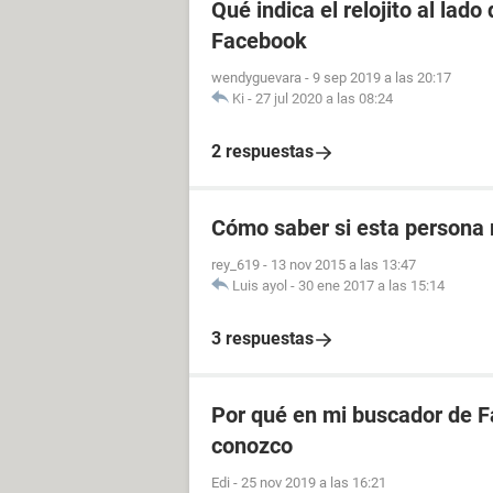
Qué indica el relojito al lad
Facebook
wendyguevara
-
9 sep 2019 a las 20:17
Ki
-
27 jul 2020 a las 08:24
2 respuestas
Cómo saber si esta persona 
rey_619
-
13 nov 2015 a las 13:47
Luis ayol
-
30 ene 2017 a las 15:14
3 respuestas
Por qué en mi buscador de 
conozco
Edi
-
25 nov 2019 a las 16:21