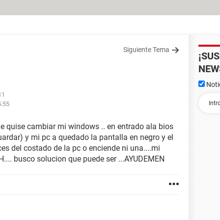
Siguiente Tema
¡SU
NEW
Noti
11
5:55
quise cambiar mi windows .. en entrado ala bios
 guardar) y mi pc a quedado la pantalla en negro y el
es del costado de la pc o enciende ni una....mi
H.... busco solucion que puede ser ...AYUDEMEN