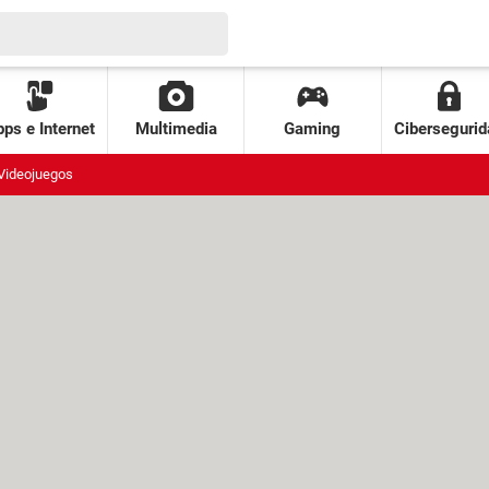
ps e Internet
Multimedia
Gaming
Cibersegurid
Videojuegos