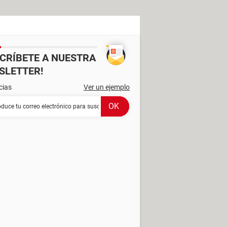
SCRÍBETE A NUESTRA
SLETTER!
cias
Ver un ejemplo