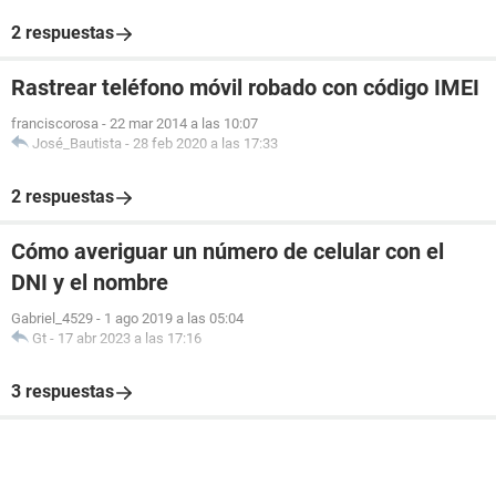
2 respuestas
Rastrear teléfono móvil robado con código IMEI
franciscorosa
-
22 mar 2014 a las 10:07
José_Bautista
-
28 feb 2020 a las 17:33
2 respuestas
Cómo averiguar un número de celular con el
DNI y el nombre
Gabriel_4529
-
1 ago 2019 a las 05:04
Gt
-
17 abr 2023 a las 17:16
3 respuestas