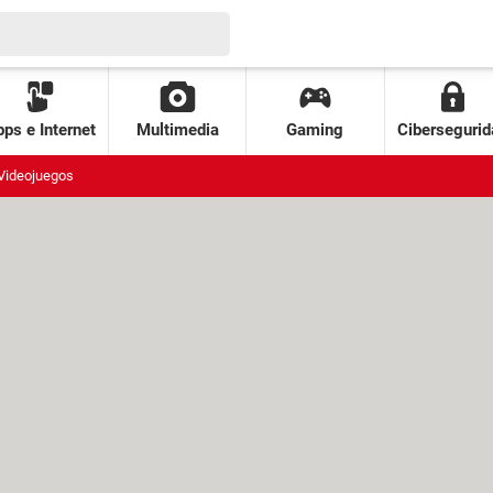
ps e Internet
Multimedia
Gaming
Cibersegurid
Videojuegos