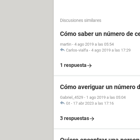
Discusiones similares
Cómo saber un número de cel
martin
-
4 ago 2019 a las 05:54
Carlos-vialfa
-
4 ago 2019 a las 17:29
1 respuesta
Cómo averiguar un número de
Gabriel_4529
-
1 ago 2019 a las 05:04
Gt
-
17 abr 2023 a las 17:16
3 respuestas