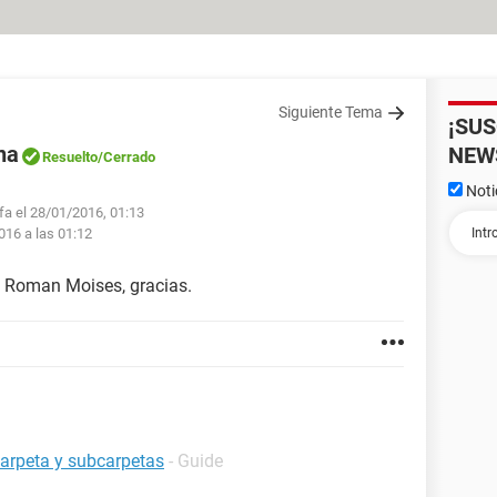
Siguiente Tema
¡SU
na
NEW
Resuelto
/Cerrado
Noti
lfa el 28/01/2016, 01:13
016 a las 01:12
a Roman Moises, gracias.
carpeta y subcarpetas
- Guide