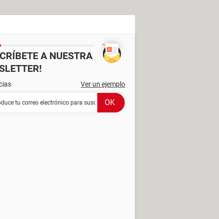
SCRÍBETE A NUESTRA
SLETTER!
cias
Ver un ejemplo