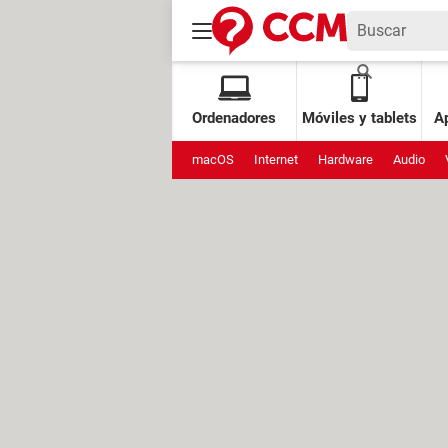
Ordenadores
Móviles y tablets
Ap
macOS
Internet
Hardware
Audio