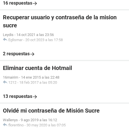
16 respuestas
Recuperar usuario y contraseña de la mision
sucre
Leydis
-
14 oct 2021 a las 23:56
Eglismar
-
20 oct 2023 a las 17:58
2 respuestas
Eliminar cuenta de Hotmail
16mairim
-
14 ene 2015 a las 22:48
1212
-
18 feb 2017 a las 05:20
13 respuestas
Olvidé mi contraseña de Misión Sucre
Wallenys
-
9 ago 2019 a las 16:12
florentino
-
30 may 2020 a las 07:05