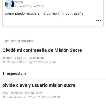
nohely
7 mar 2016 a las 22:54
como puedo recuperar mi correo y mi contraseña
Discusiones similares
Olvidé mi contraseña de Misión Sucre
delimar
-
1 ago 2019 a las 00:04
Carlos-vialfa
-
1 ago 2019 a las 05:46
1 respuesta
olvide clave y usuario mision sucre
reny
-
19 sep 2009 a las 04:52
carolinaarenas
-
26 abr 2019 a las 13:28