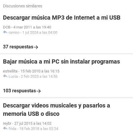
Discusiones similares
Descargar música MP3 de Internet a mi USB
DCB
-
4 mar 2011 a las 19:40
ramiro
-
1 jul 2024 a las 04:00
37 respuestas
Bajar música a mi PC sin instalar programas
estrellita
-
15 feb 2010 a las 16:15
Lucia
-
2 feb 2023 a las 14:56
103 respuestas
Descargar videos musicales y pasarlos a
memoria USB o disco
reybr
-
27 jul 2015 a las 14:02
frida
-
18 feb 2018 a las 02:24