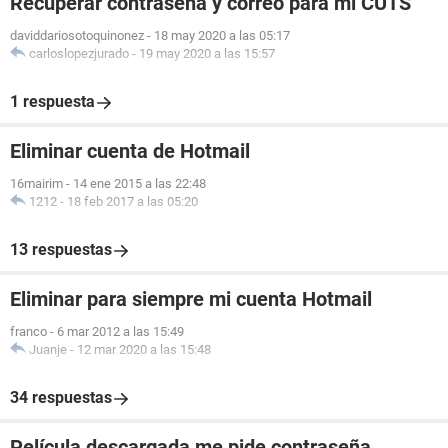
Recuperar contraseña y correo para mi CUTS
daviddariosotoquinonez
-
18 may 2020 a las 05:17
carloslopezjurado
-
19 may 2020 a las 15:57
1 respuesta
Eliminar cuenta de Hotmail
16mairim
-
14 ene 2015 a las 22:48
1212
-
18 feb 2017 a las 05:20
13 respuestas
Eliminar para siempre mi cuenta Hotmail
franco
-
6 mar 2012 a las 15:49
Juanje
-
12 mar 2020 a las 15:48
34 respuestas
Película descargada me pide contraseña