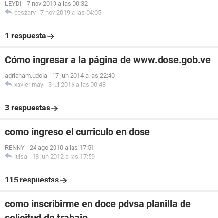
LEYDI
-
7 nov 2019 a las 00:32
ceszarv
-
7 nov 2019 a las 04:05
1 respuesta
Cómo ingresar a la página de www.dose.gob.ve
adrianam.udola
-
17 jun 2014 a las 22:40
xavier may
-
3 jul 2016 a las 00:48
3 respuestas
como ingreso el curriculo en dose
RENNY
-
24 ago 2010 a las 17:51
luisa
-
18 jun 2012 a las 17:59
115 respuestas
como inscribirme en doce pdvsa planilla de
solicitud de trabajo