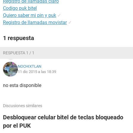
Registro de llamadas claro
Codigo puk bitel
Quiero saber mi pin y puk
✓
Registro de llamadas movistar
✓
1 respuesta
RESPUESTA 1 / 1
NOCHIXTLAN
11 dic 2015 a las 18:39
no esta disponible
Discusiones similares
Desbloquear celular bitel de teclas bloqueado
por el PUK