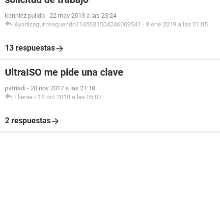
kenniez pulido
-
22 may 2013 a las 23:24
Ayariizaguirreoquendo1145631504246009541
-
8 ene 2019 a las 01:05
13 respuestas
UltraISO me pide una clave
patriadi
-
20 nov 2017 a las 21:18
Eliener
-
18 oct 2018 a las 05:07
2 respuestas