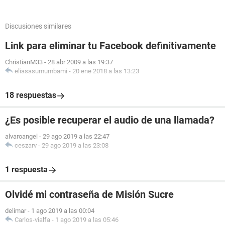
Discusiones similares
Link para eliminar tu Facebook definitivamente
ChristianM33
-
28 abr 2009 a las 19:37
eliasasumumbami
-
20 ene 2018 a las 13:23
18 respuestas
¿Es posible recuperar el audio de una llamada?
alvaroangel
-
29 ago 2019 a las 22:47
ceszarv
-
29 ago 2019 a las 23:08
1 respuesta
Olvidé mi contraseña de Misión Sucre
delimar
-
1 ago 2019 a las 00:04
Carlos-vialfa
-
1 ago 2019 a las 05:46