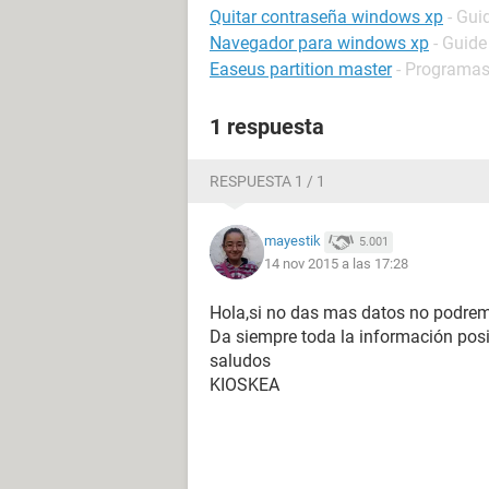
Quitar contraseña windows xp
- Gui
Navegador para windows xp
- Guide
Easeus partition master
- Programa
1 respuesta
RESPUESTA 1 / 1
mayestik
5.001
14 nov 2015 a las 17:28
Hola,si no das mas datos no podrem
Da siempre toda la información pos
saludos
KIOSKEA