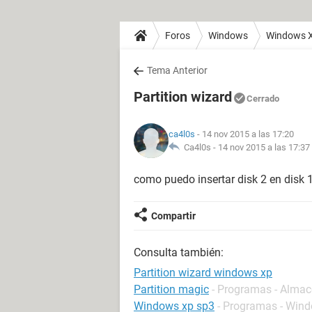
Foros
Windows
Windows 
Tema Anterior
Partition wizard
Cerrado
ca4l0s
- 14 nov 2015 a las 17:20
Ca4l0s -
14 nov 2015 a las 17:37
como puedo insertar disk 2 en disk 
Compartir
Consulta también:
Partition wizard windows xp
Partition magic
- Programas - Alma
Windows xp sp3
- Programas - Win