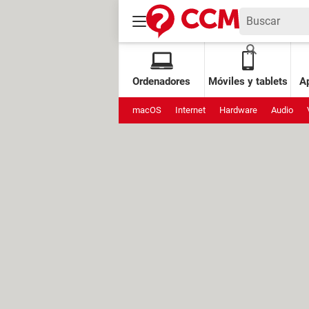
Ordenadores
Móviles y tablets
Ap
macOS
Internet
Hardware
Audio