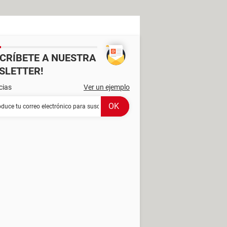
SCRÍBETE A NUESTRA
SLETTER!
cias
Ver un ejemplo