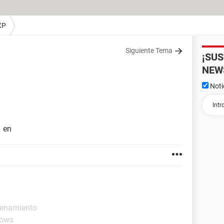
XP
Siguiente Tema
¡SU
NEW
Noti
1 en
cenamiento
dows