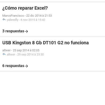
¿Cómo reparar Excel?
MarcoFrancisco
-
22 dic 2014 à 21:53
yalereilly
-
6 nov 2015 à 15:42
3 respuestas
USB Kingston 8 Gb DT101 G2 no funciona
altwer
-
25 sep 2014 à 02:05
altwer
-
29 sep 2014 à 23:30
6 respuestas