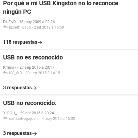
Por qué a mi USB Kingston no lo reconoce
ningún PC
DUEND
-
18 may 2009 à 02:26
lizbeth_6135
-
2 jul 2019 à 15:59
118 respuestas
USB no es reconocido
Krhiss7
-
27 sep 2015 à 20:17
KY_WD
-
30 sep 2015 à 14:15
3 respuestas
USB no reconocido.
XIOOH_
-
29 abr 2015 à 20:24
samuelvegajoshi
-
4 may 2015 à 15:08
3 respuestas