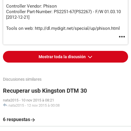
Controller Vendor: Phison
Controller Part-Number: PS2251-67(PS2267) - F/W 01.03.10
[2012-12-21]
Tools on web: http://dl.mydigit.net/special/up/phison.html
Mostrar toda la discusión
Discusiones similares
Recuperar usb Kingston DTM 30
nata2015
-
10 nov 2015 à 08:21
nata2015
-
12 nov 2015 à 00:08
6 respuestas