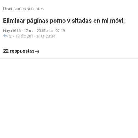
Discusiones similares
Eliminar páginas porno visitadas en mi móvil
Naya1616
-
17 mar 2015 a las 02:19
Si
-
18 dic 2017 a las 23:04
22 respuestas