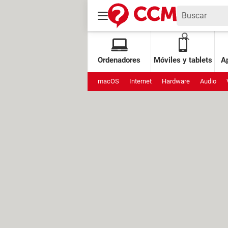
Ordenadores
Móviles y tablets
Ap
macOS
Internet
Hardware
Audio