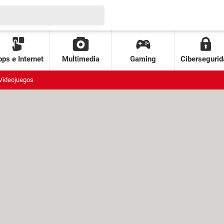
ps e Internet
Multimedia
Gaming
Cibersegurid
Videojuegos