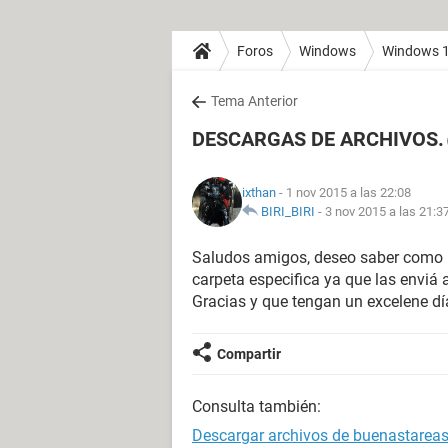
Foros
Windows
Windows 
Tema Anterior
DESCARGAS DE ARCHIVOS.
ixthan
- 1 nov 2015 a las 22:08
BIRI_BIRI
-
3 nov 2015 a las 21:3
Saludos amigos, deseo saber como p
carpeta especifica ya que las enviá a
Gracias y que tengan un excelene dí
Compartir
Consulta también:
Descargar archivos de buenastareas