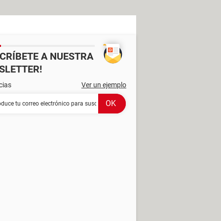
SCRÍBETE A NUESTRA
SLETTER!
cias
Ver un ejemplo