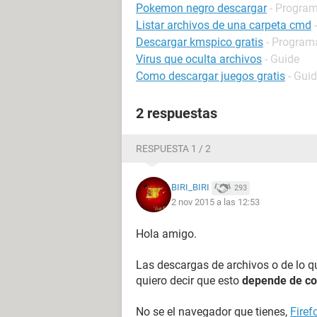
Pokemon negro descargar
- Program
Listar archivos de una carpeta cmd
Descargar kmspico gratis
- Programa
Virus que oculta archivos
- Guide
Como descargar juegos gratis
- Gui
2 respuestas
RESPUESTA 1 / 2
BIRI_BIRI
293
2 nov 2015 a las 12:53
Hola amigo.
Las descargas de archivos o de lo qu
quiero decir que esto
depende de co
No se el navegador que tienes,
Firef