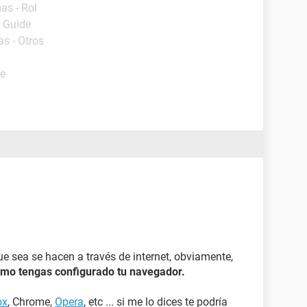
as - Rol
- Guide
s - Otros
de
e sea se hacen a través de internet, obviamente,
mo tengas configurado tu navegador.
ox
, Chrome,
Opera
, etc ... si me lo dices te podría