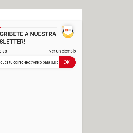
SCRÍBETE A NUESTRA
SLETTER!
cias
Ver un ejemplo