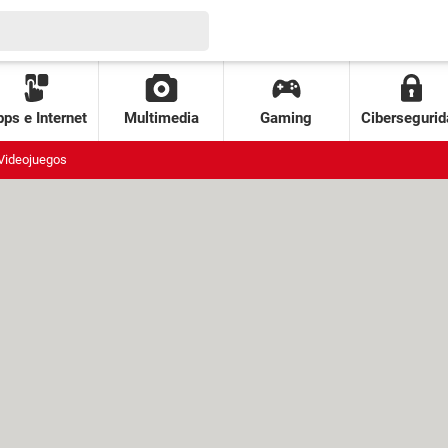
ps e Internet
Multimedia
Gaming
Cibersegurid
Videojuegos