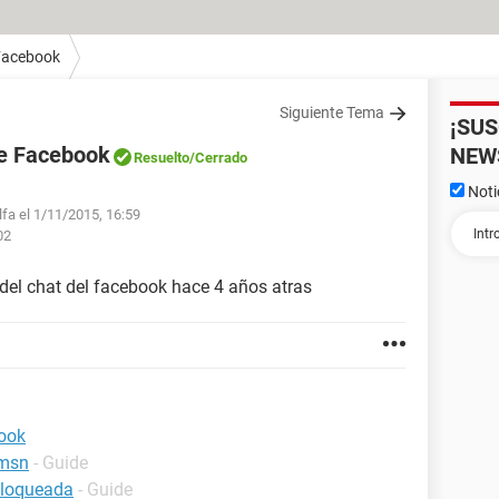
Facebook
Siguiente Tema
¡SU
de Facebook
NEW
Resuelto
/Cerrado
Noti
lfa el 1/11/2015, 16:59
02
del chat del facebook hace 4 años atras
ook
 msn
- Guide
bloqueada
- Guide