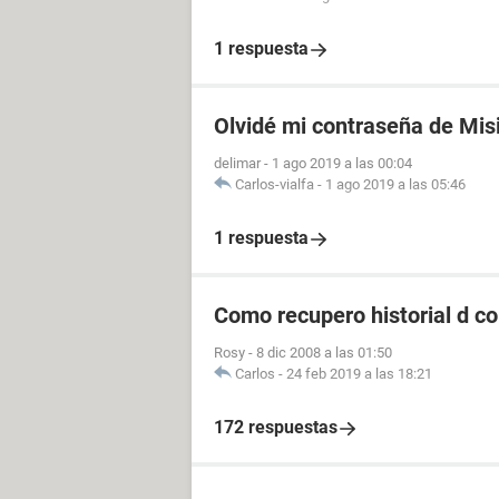
1 respuesta
Olvidé mi contraseña de Mis
delimar
-
1 ago 2019 a las 00:04
Carlos-vialfa
-
1 ago 2019 a las 05:46
1 respuesta
Como recupero historial d c
Rosy
-
8 dic 2008 a las 01:50
Carlos
-
24 feb 2019 a las 18:21
172 respuestas