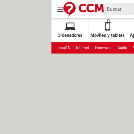
Ordenadores
Móviles y tablets
Ap
macOS
Internet
Hardware
Audio