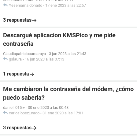
Yeseniamaldonado
-
17 ene 2023 a las 22:57
3 respuestas
Descargué aplicacion KMSPico y me pide
contraseña
Claudiopatriciocaroaraya
-
3 jun 2023 a las 21:43
gslaura
-
16 jun 2023 a las 07:13
1 respuesta
Me cambiaron la contraseña del módem, ¿cómo
puedo saberla?
daniel_015rv
-
30 ene 2020 a las 00:48
carloslopezjurado
-
31 ene 2020 a las 17:01
3 respuestas