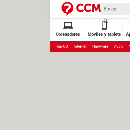
Ordenadores
Móviles y tablets
Ap
macOS
Internet
Hardware
Audio