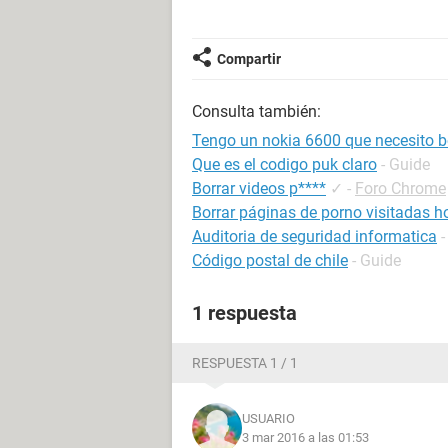
Compartir
Consulta también:
Tengo un nokia 6600 que necesito bo
Que es el codigo puk claro
- Guide
Borrar videos p****
✓
-
Foro Chrome
Borrar páginas de porno visitadas h
Auditoria de seguridad informatica
-
Código postal de chile
- Guide
1 respuesta
RESPUESTA 1 / 1
USUARIO
3 mar 2016 a las 01:53