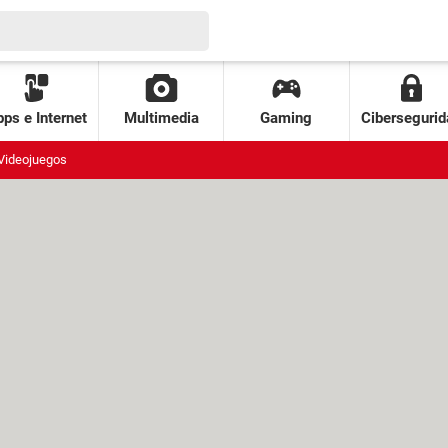
ps e Internet
Multimedia
Gaming
Cibersegurid
Videojuegos