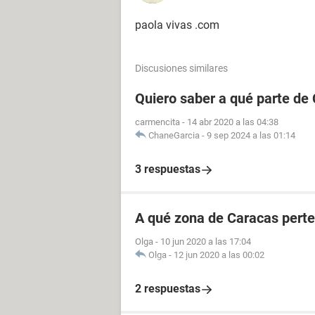
paola vivas .com
Discusiones similares
Quiero saber a qué parte de
carmencita
-
14 abr 2020 a las 04:38
ChaneGarcia
-
9 sep 2024 a las 01:14
3 respuestas
A qué zona de Caracas perte
Olga
-
10 jun 2020 a las 17:04
Olga
-
12 jun 2020 a las 00:02
2 respuestas