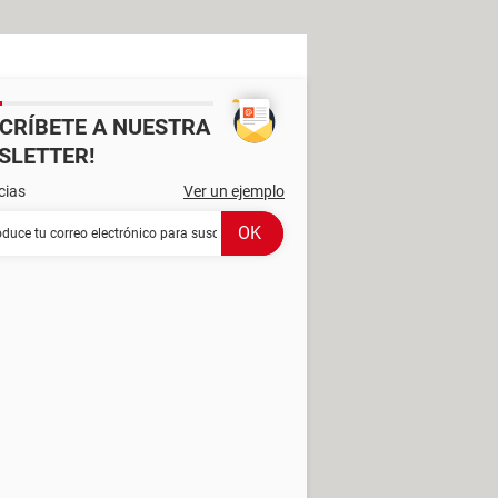
SCRÍBETE A NUESTRA
SLETTER!
cias
Ver un ejemplo