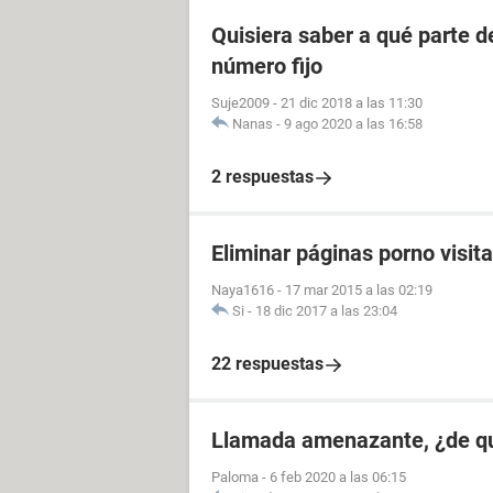
Quisiera saber a qué parte 
número fijo
Suje2009
-
21 dic 2018 a las 11:30
Nanas
-
9 ago 2020 a las 16:58
2 respuestas
Eliminar páginas porno visit
Naya1616
-
17 mar 2015 a las 02:19
Si
-
18 dic 2017 a las 23:04
22 respuestas
Llamada amenazante, ¿de q
Paloma
-
6 feb 2020 a las 06:15