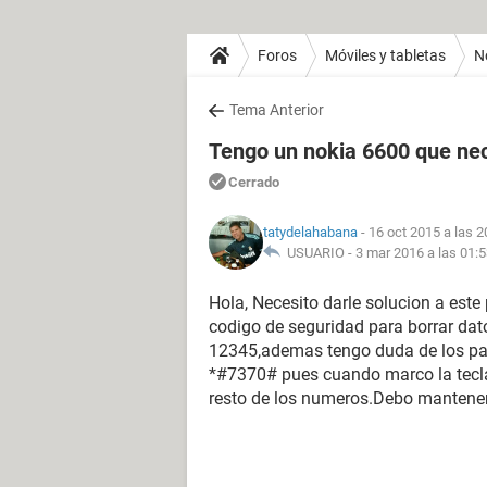
Foros
Móviles y tabletas
N
Tema Anterior
Tengo un nokia 6600 que nec
Cerrado
tatydelahabana
- 16 oct 2015 a las 2
USUARIO -
3 mar 2016 a las 01:
Hola, Necesito darle solucion a est
codigo de seguridad para borrar dat
12345,ademas tengo duda de los pa
*#7370# pues cuando marco la tecla 
resto de los numeros.Debo mantener