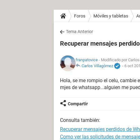
Foros
Móviles y tabletas
A
Tema Anterior
Recuperar mensajes perdid
franpatovice
- Modificado por Carlos-
Carlos Villagómez
-
6 oct 20
Hola, se me rompio el celu, cambie e
mjes de whatsapp...alguien me pued
Compartir
Consulta también:
Recuperar mensajes perdidos de W
Como ver las solicitudes de mensaj