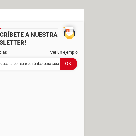
SCRÍBETE A NUESTRA
SLETTER!
cias
Ver un ejemplo