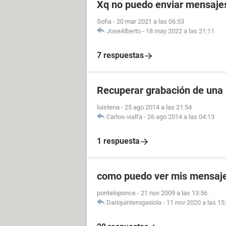
Xq no puedo enviar mensajes 
Sofia
-
20 mar 2021 a las 06:53
JoseAlberto
-
18 may 2022 a las 21:11
7 respuestas
Recuperar grabación de una
luistena
-
25 ago 2014 a las 21:54
Carlos-vialfa
-
26 ago 2014 a las 04:13
1 respuesta
como puedo ver mis mensaje
ponteloponce
-
21 nov 2009 a las 13:56
Dariquinterogaxiola
-
11 nov 2020 a las 15