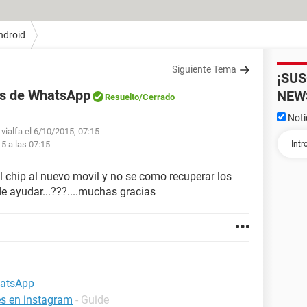
ndroid
Siguiente Tema
¡SU
os de WhatsApp
NEW
Resuelto
/Cerrado
Noti
vialfa el 6/10/2015, 07:15
15 a las 07:15
l chip al nuevo movil y no se como recuperar los
e ayudar...???....muchas gracias
hatsApp
es en instagram
- Guide