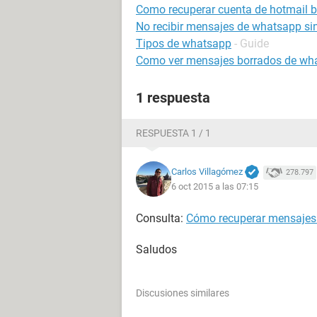
Como recuperar cuenta de hotmail 
No recibir mensajes de whatsapp sin
Tipos de whatsapp
- Guide
Como ver mensajes borrados de wha
1 respuesta
RESPUESTA 1 / 1
Carlos Villagómez
278.797
6 oct 2015 a las 07:15
Consulta:
Cómo recuperar mensajes 
Saludos
Discusiones similares