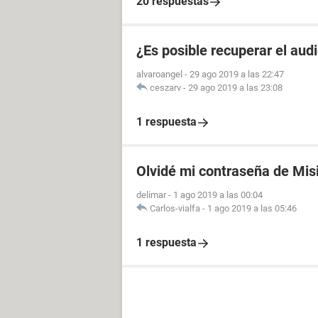
20 respuestas
¿Es posible recuperar el aud
alvaroangel
-
29 ago 2019 a las 22:47
ceszarv
-
29 ago 2019 a las 23:08
1 respuesta
Olvidé mi contraseña de Mis
delimar
-
1 ago 2019 a las 00:04
Carlos-vialfa
-
1 ago 2019 a las 05:46
1 respuesta