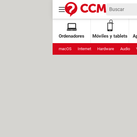
Ordenadores
Móviles y tablets
Ap
macOS
Internet
Hardware
Audio