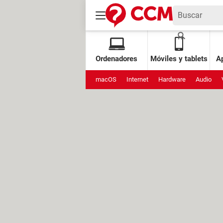
Ordenadores
Móviles y tablets
Ap
macOS
Internet
Hardware
Audio