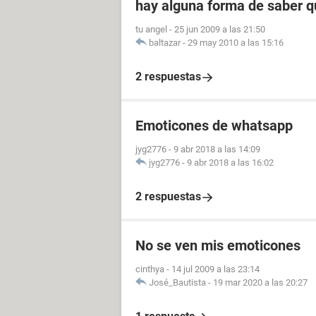
hay alguna forma de saber 
tu angel
-
25 jun 2009 a las 21:50
baltazar
-
29 may 2010 a las 15:16
2 respuestas
Emoticones de whatsapp
jyg2776
-
9 abr 2018 a las 14:09
jyg2776
-
9 abr 2018 a las 16:02
2 respuestas
No se ven mis emoticones
cinthya
-
14 jul 2009 a las 23:14
José_Bautista
-
19 mar 2020 a las 20:27