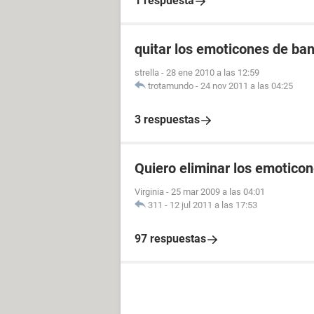
1 respuesta
quitar los emoticones de ba
strella
-
28 ene 2010 a las 12:59
trotamundo
-
24 nov 2011 a las 04:25
3 respuestas
Quiero eliminar los emotico
Virginia
-
25 mar 2009 a las 04:01
311
-
12 jul 2011 a las 17:53
97 respuestas