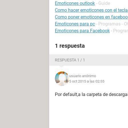
Emoticones outlook
- Guide
Como hacer emoticones con el tecl
Como poner emoticones en faceboo
Emoticones para pc
- Programas - O
Emoticones para Facebook
- Progra
1 respuesta
RESPUESTA 1 / 1
usuario anónimo
5 oct 2015 a las 02:55
Por default,a la carpeta de descarga