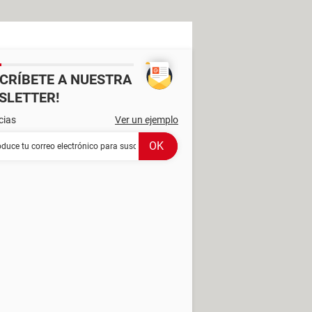
SCRÍBETE A NUESTRA
SLETTER!
cias
Ver un ejemplo