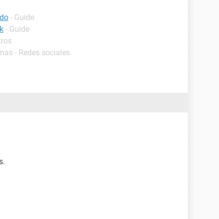
ado
- Guide
k
- Guide
tros
mas - Redes sociales
s.