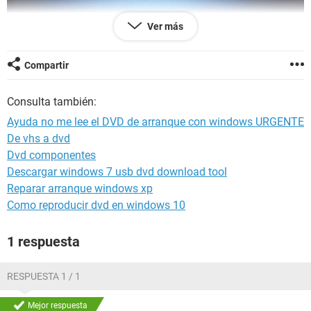
Ver más
Hola,
Necesito ayuda ya intente en poner el disco de
Compartir
Windows como principal arranque pero no lo detecta ya la
cambie y tampoco aquí dejo imágenes
Consulta también:
El menú de arranque no me aparece ninguna opción solo
cuando entro en la bios
Ayuda no me lee el DVD de arranque con windows URGENTE
De vhs a dvd
Dvd componentes
Descargar windows 7 usb dvd download tool
Reparar arranque windows xp
Como reproducir dvd en windows 10
1 respuesta
RESPUESTA 1 / 1
Mejor respuesta