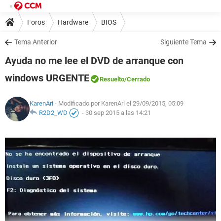
Foros
Hardware
BIOS
Tema Anterior
Siguiente Tema
Ayuda no me lee el DVD de arranque con
windows URGENTE
Resuelto
/Cerrado
KarenAri
- Modificado por KarenAri el 29/09/2015, 05:09
R2D2_WD
-
30 sep 2015 a las 14:21