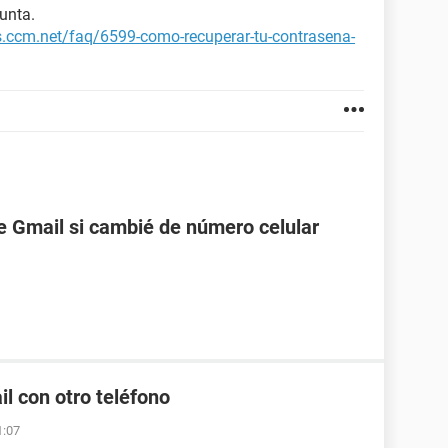
unta.
es.ccm.net/faq/6599-como-recuperar-tu-contrasena-
 Gmail si cambié de número celular
l con otro teléfono
1:07