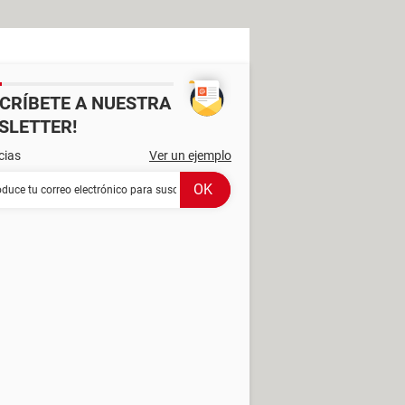
SCRÍBETE A NUESTRA
SLETTER!
cias
Ver un ejemplo