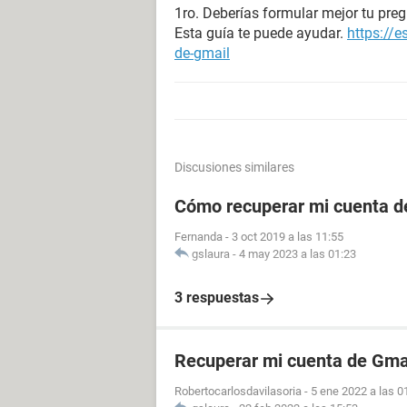
1ro. Deberías formular mejor tu preg
Esta guía te puede ayudar.
https://
de-gmail
Discusiones similares
Cómo recuperar mi cuenta de
Fernanda
-
3 oct 2019 a las 11:55
gslaura
-
4 may 2023 a las 01:23
3 respuestas
Recuperar mi cuenta de Gmai
Robertocarlosdavilasoria
-
5 ene 2022 a las 0