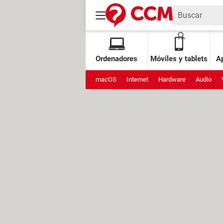
Ordenadores
Móviles y tablets
Ap
macOS
Internet
Hardware
Audio