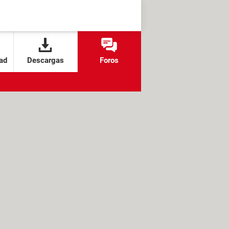
ad
Descargas
Foros