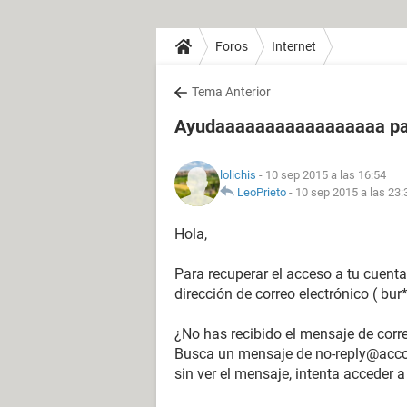
Foros
Internet
Tema Anterior
Ayudaaaaaaaaaaaaaaaaa par
lolichis
- 10 sep 2015 a las 16:54
LeoPrieto
-
10 sep 2015 a las 23:
Hola,
Para recuperar el acceso a tu cuenta
dirección de correo electrónico ( bur
¿No has recibido el mensaje de corr
Busca un mensaje de no-reply@acco
sin ver el mensaje, intenta acceder a