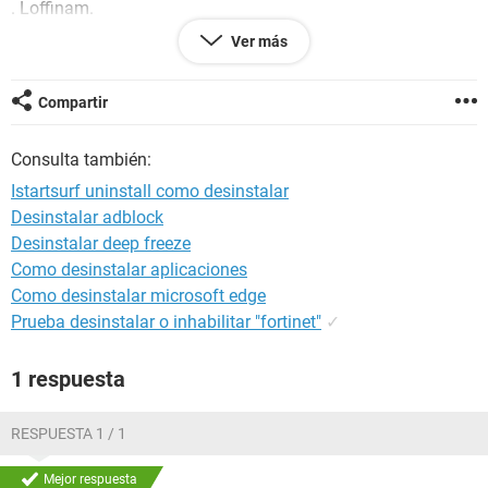
. Loffinam.
. Pokki Start Menu.
Ver más
. Qualcomm Atheros WLAN and Bluetooht Client Insta...
. Realtek Ethernet Controller Driver.
. Realtek High Definition Audio Driver.
Compartir
. Run Dregol.
. Wajam.
Consulta también:
. Wild Tangent Games.
. Wordinator 1.10.0.17
Istartsurf uninstall como desinstalar
Desinstalar adblock
Sería alguien tan amable de decirme cuál dejo y cuál quito, y
Desinstalar deep freeze
de los q mantengo, para q sirven ?
Muchísimas Gracias y, x favor, q alguien m responda cuanto
Como desinstalar aplicaciones
antes.
Como desinstalar microsoft edge
Gracias !!!!
Prueba desinstalar o inhabilitar "fortinet"
✓
1 respuesta
RESPUESTA 1 / 1
Mejor respuesta