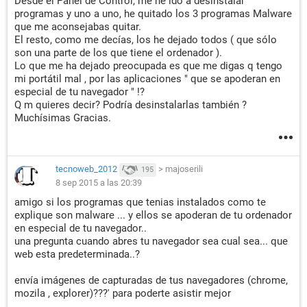
Desde el Panel de Control, me he ido a desinstalar
programas y uno a uno, he quitado los 3 programas Malware
que me aconsejabas quitar.
El resto, como me decías, los he dejado todos ( que sólo
son una parte de los que tiene el ordenador ).
Lo que me ha dejado preocupada es que me digas q tengo
mi portátil mal , por las aplicaciones " que se apoderan en
especial de tu navegador " !?
Q m quieres decir? Podría desinstalarlas también ?
Muchísimas Gracias.
tecnoweb_2012
>
majoserili
195
8 sep 2015 a las 20:39
amigo si los programas que tenias instalados como te
explique son malware ... y ellos se apoderan de tu ordenador
en especial de tu navegador..
una pregunta cuando abres tu navegador sea cual sea... que
web esta predeterminada..?
envía imágenes de capturadas de tus navegadores (chrome,
mozila , explorer)???' para poderte asistir mejor