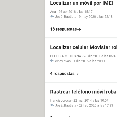
Localizar un móvil por IMEI
Ana
-
26 abr 2018 a las 15:17
José_Bautista
-
9 may 2020 a las 22:18
18 respuestas
Localizar celular Movistar r
BELLEZA MEXICANA
-
28 dic 2011 a las 05:4
cindy rivas
-
1 dic 2015 a las 20:11
4 respuestas
Rastrear teléfono móvil rob
franciscorosa
-
22 mar 2014 a las 10:07
José_Bautista
-
28 feb 2020 a las 17:33