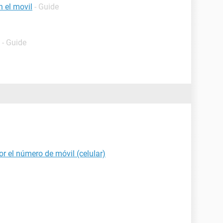
 el movil
- Guide
- Guide
r el número de móvil (celular)