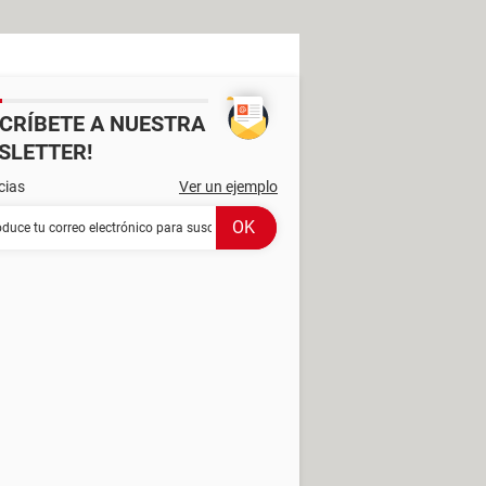
SCRÍBETE A NUESTRA
SLETTER!
cias
Ver un ejemplo