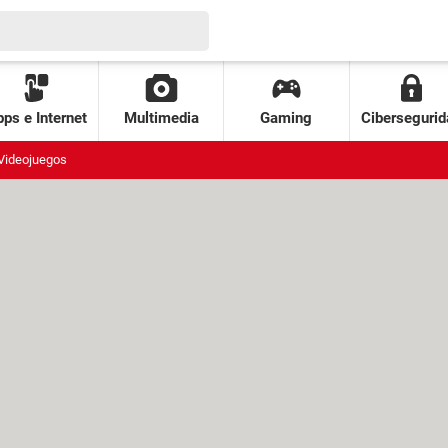
ps e Internet
Multimedia
Gaming
Cibersegurid
Videojuegos