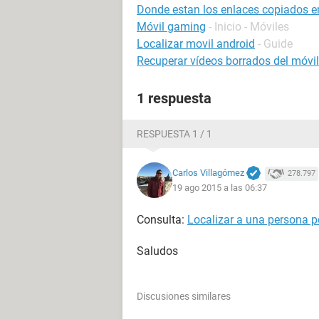
Donde estan los enlaces copiados en
Móvil gaming
- Inicio - Móviles
Localizar movil android
- Guide
Recuperar vídeos borrados del móvil
1 respuesta
RESPUESTA 1 / 1
Carlos Villagómez
278.797
19 ago 2015 a las 06:37
Consulta:
Localizar a una persona po
Saludos
Discusiones similares