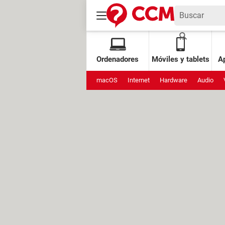
Ordenadores
Móviles y tablets
Ap
macOS
Internet
Hardware
Audio