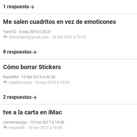
1 respuesta
Me salen cuadritos en vez de emoticones
Yanii12
-
4 sep 2016 à 20:21
Serzardasi@gmail.com
-
26 feb 2021 à 19:10
8 respuestas
Cómo borrar Stickers
NuriaRM
-
13 feb 2014 à 00:28
natahorchata
-
14 sep 2015 à 13:05
2 respuestas
tve a la carta en iMac
carmenaranjo
-
13 nov 2017 à 14:26
mayestik
-
13 nov 2017 à 16:59