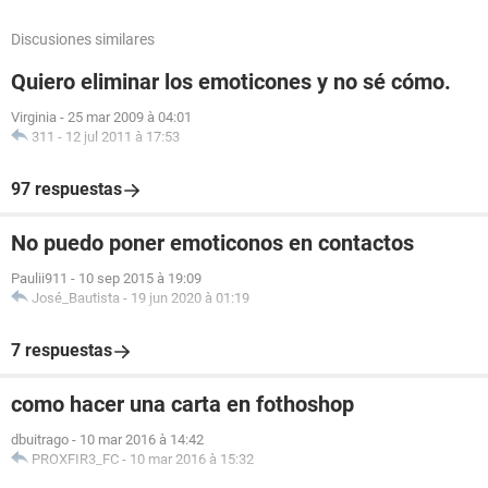
Discusiones similares
Quiero eliminar los emoticones y no sé cómo.
Virginia
-
25 mar 2009 à 04:01
311
-
12 jul 2011 à 17:53
97 respuestas
No puedo poner emoticonos en contactos
Paulii911
-
10 sep 2015 à 19:09
José_Bautista
-
19 jun 2020 à 01:19
7 respuestas
como hacer una carta en fothoshop
dbuitrago
-
10 mar 2016 à 14:42
PROXFIR3_FC
-
10 mar 2016 à 15:32