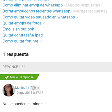
Como eliminar emoji de whatsapp
- Mejores respuestas
Borrar emoticonos recientes whatsapp
- Mejores respuestas
Como quitar video pausado en whatsapp
✓
Quitar emojis de fotos
✓
Emojis en outlook
Quitar contraseña ipad
Como quitar fortinet
✓
1 respuesta
RÉPONSE 1 / 1
Meilleure réponse
Monica41
5
10 ago 2015 à 17:17
No se pueden eliminar.