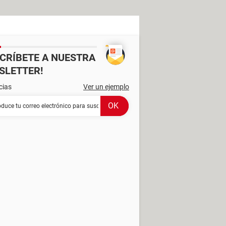
SCRÍBETE A NUESTRA
SLETTER!
cias
Ver un ejemplo