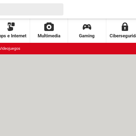
ps e Internet
Multimedia
Gaming
Cibersegurid
Videojuegos