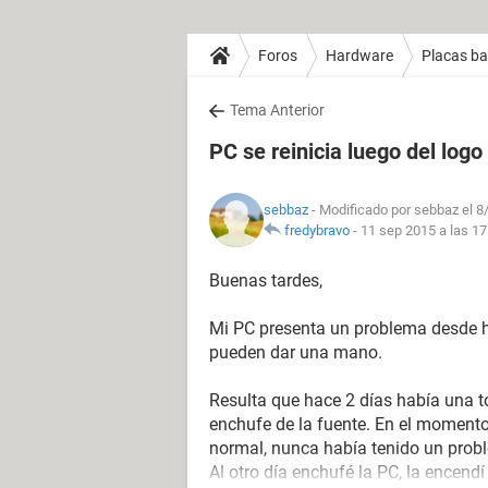
Foros
Hardware
Placas b
Tema Anterior
PC se reinicia luego del logo
sebbaz
- Modificado por sebbaz el 8
fredybravo
-
11 sep 2015 a las 17
Buenas tardes,
Mi PC presenta un problema desde ha
pueden dar una mano.
Resulta que hace 2 días había una tor
enchufe de la fuente. En el moment
normal, nunca había tenido un prob
Al otro día enchufé la PC, la encendí