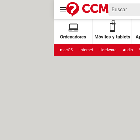
Ordenadores
Móviles y tablets
Ap
macOS
Internet
Hardware
Audio