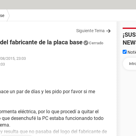
ase
Siguiente Tema
¡SU
 del fabricante de la placa base
NEW
Cerrado
Noti
/08/2015, 23:03
:03
ce un par de días y les pido por favor si me
menta eléctrica, por lo que procedí a quitar el
o que desenchufé la PC estaba funcionando todo
lema.
 y resulta que no pasaba del logo del fabricante de