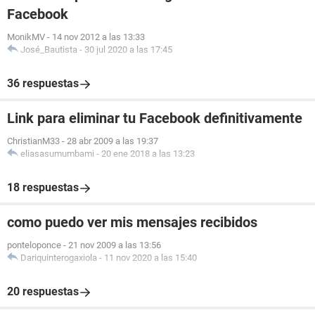
Facebook
MonikMV
-
14 nov 2012 a las 13:33
José_Bautista
-
30 jul 2020 a las 17:45
36 respuestas
Link para eliminar tu Facebook definitivamente
ChristianM33
-
28 abr 2009 a las 19:37
eliasasumumbami
-
20 ene 2018 a las 13:23
18 respuestas
como puedo ver mis mensajes recibidos
ponteloponce
-
21 nov 2009 a las 13:56
Dariquinterogaxiola
-
11 nov 2020 a las 15:40
20 respuestas