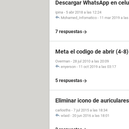
Descargar WhatsApp en celul
ipina
-
5 abr 2018 a las 12:24
Mohamed_Infomatico
-
11 mar 2019 a las
7 respuestas
Meta el codigo de abrir (4-8
Overman
-
28 jul 2010 a las 20:09
enyerson
-
11 oct 2019 a las 03:17
5 respuestas
Eliminar icono de auriculare
carlosths
-
7 jul 2015 a las 18:34
wlaid
-
20 jun 2016 a las 18:01