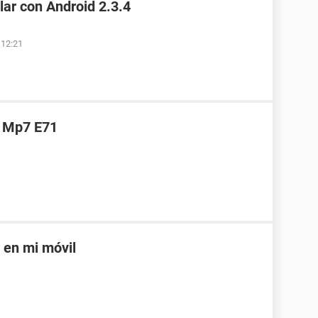
ar con Android 2.3.4
 12:21
) Mp7 E71
s en mi móvil