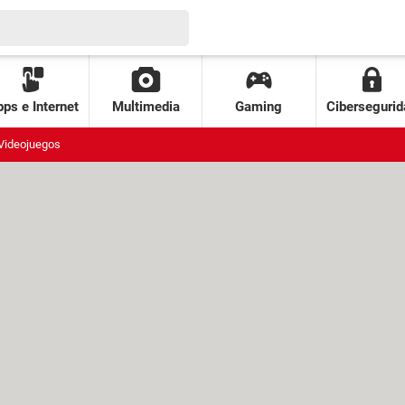
ps e Internet
Multimedia
Gaming
Cibersegurid
Videojuegos