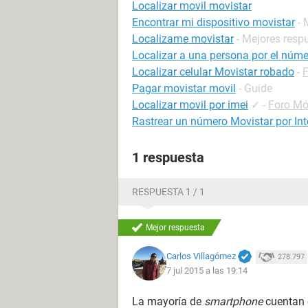
Localizar movil movistar
Encontrar mi dispositivo movistar
- 
Localizame movistar
- Mejores resp
Localizar a una persona por el númer
Localizar celular Movistar robado
-
Pagar movistar movil
- Guide
Localizar movil por imei
✓
-
Foro M
Rastrear un número Movistar por Int
1 respuesta
RESPUESTA 1 / 1
Mejor respuesta
Carlos Villagómez
278.797
7 jul 2015 a las 19:14
La mayoría de
smartphone
cuentan c