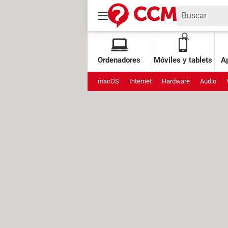
Ordenadores
Móviles y tablets
Ap
macOS
Internet
Hardware
Audio