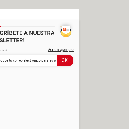
SCRÍBETE A NUESTRA
SLETTER!
cias
Ver un ejemplo