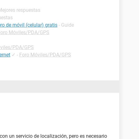
Mejores respuestas
uestas
o de móvil (celular) gratis
- Guide
Foro Móviles/PDA/GPS
óviles/PDA/GPS
ernet
✓
-
Foro Móviles/PDA/GPS
on un servicio de localización, pero es necesario