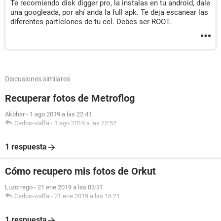
Te recomiendo disk digger pro, la instalas en tu android, dale
una googleada, por ahí anda la full apk. Te deja escanear las
diferentes particiones de tu cel. Debes ser ROOT.
Discusiones similares
Recuperar fotos de Metroflog
Akbhar
-
1 ago 2019 a las 22:41
Carlos-vialfa
-
1 ago 2019 a las 22:52
1 respuesta
Cómo recupero mis fotos de Orkut
Luzorrego
-
21 ene 2019 a las 03:31
Carlos-vialfa
-
21 ene 2019 a las 16:21
1 respuesta