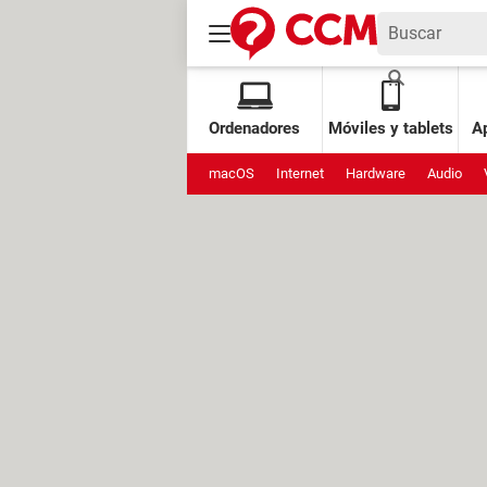
Ordenadores
Móviles y tablets
Ap
macOS
Internet
Hardware
Audio