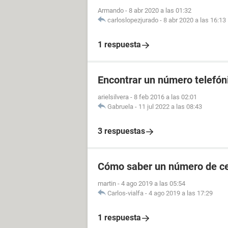
Armando
-
8 abr 2020 a las 01:32
carloslopezjurado
-
8 abr 2020 a las 16:13
1 respuesta
Encontrar un número telefóni
arielsilvera
-
8 feb 2016 a las 02:01
Gabruela
-
11 jul 2022 a las 08:43
3 respuestas
Cómo saber un número de cel
martin
-
4 ago 2019 a las 05:54
Carlos-vialfa
-
4 ago 2019 a las 17:29
1 respuesta