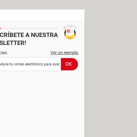
SCRÍBETE A NUESTRA
SLETTER!
cias
Ver un ejemplo