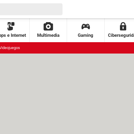
ps e Internet
Multimedia
Gaming
Cibersegurid
Videojuegos