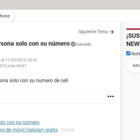
Phone
Siguiente Tema
¡SU
ersona solo con su número
NEW
Cerrado
Noti
a el 11/03/2015, 03:41
015 a las 03:41
ona solo con su numero de cell
solo con su número
o de móvil (celular) gratis
- Guide