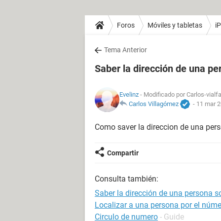
Foros
Móviles y tabletas
i
Tema Anterior
Saber la dirección de una p
Evelinz
- Modificado por Carlos-vialf
Carlos Villagómez
-
11 mar 2
Como saver la direccion de una pers
Compartir
Consulta también:
Saber la dirección de una persona 
Localizar a una persona por el númer
Circulo de numero
- Guide