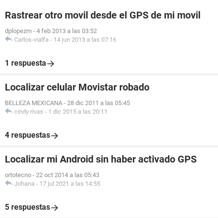
Rastrear otro movil desde el GPS de mi movil
dplopezm
-
4 feb 2013 a las 03:52
Carlos-vialfa
-
14 jun 2013 a las 07:16
1 respuesta
Localizar celular Movistar robado
BELLEZA MEXICANA
-
28 dic 2011 a las 05:45
cindy rivas
-
1 dic 2015 a las 20:11
4 respuestas
Localizar mi Android sin haber activado GPS
ortotecno
-
22 oct 2014 a las 05:43
Johana
-
17 jul 2021 a las 14:55
5 respuestas