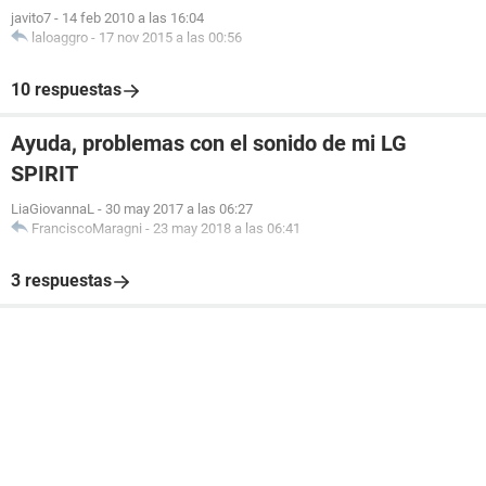
javito7
-
14 feb 2010 a las 16:04
laloaggro
-
17 nov 2015 a las 00:56
10 respuestas
Ayuda, problemas con el sonido de mi LG
SPIRIT
LiaGiovannaL
-
30 may 2017 a las 06:27
FranciscoMaragni
-
23 may 2018 a las 06:41
3 respuestas