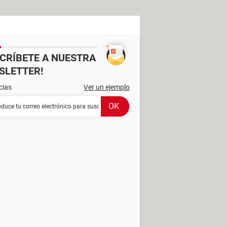
SCRÍBETE A NUESTRA
SLETTER!
cias
Ver un ejemplo