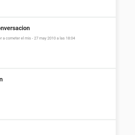
onversacion
er a cometer el mis
-
27 may 2010 a las 18:04
n