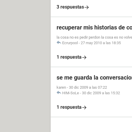
3 respuestas
recuperar mis historias de c
la cosa no es pedir perdon la cosa es no volv
Ecrurpool
-
27 may 2010 a las 18:35
1 respuesta
se me guarda la conversacio
karen
-
30 dic 2009 a las 07:22
HIM-SoLe
-
30 dic 2009 a las 15:32
1 respuesta