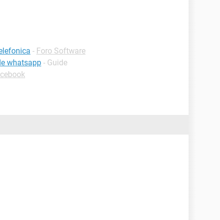
elefonica
-
Foro Software
de whatsapp
- Guide
acebook