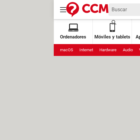
Ordenadores
Móviles y tablets
Ap
macOS
Internet
Hardware
Audio