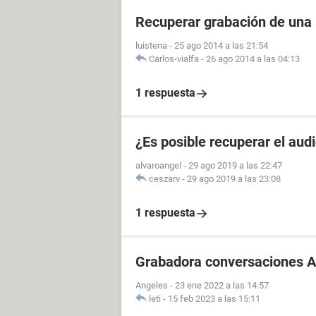
Recuperar grabación de una
luistena
-
25 ago 2014 a las 21:54
Carlos-vialfa
-
26 ago 2014 a las 04:13
1 respuesta
¿Es posible recuperar el aud
alvaroangel
-
29 ago 2019 a las 22:47
ceszarv
-
29 ago 2019 a las 23:08
1 respuesta
Grabadora conversaciones A
Angeles
-
23 ene 2022 a las 14:57
leti
-
15 feb 2023 a las 15:11