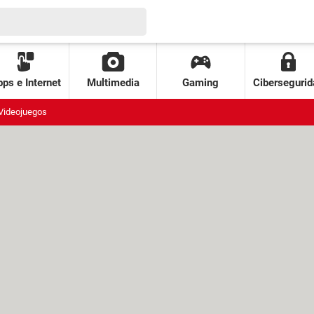
ps e Internet
Multimedia
Gaming
Cibersegurid
Videojuegos