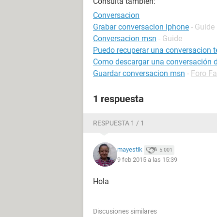
Consulta también:
Conversacion
Grabar conversacion iphone
- Guide
Conversacion msn
- Guide
Puedo recuperar una conversacion t
Como descargar una conversación 
Guardar conversacion msn
-
Foro F
1 respuesta
RESPUESTA 1 / 1
mayestik
5.001
9 feb 2015 a las 15:39
Hola
Discusiones similares