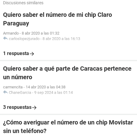
Discusiones similares
Quiero saber el número de mi chip Claro
Paraguay
Armando
-
8 abr 2020 a las 01:32
carloslopezjurado
-
8 abr 2020 a las 16:13
1 respuesta
Quiero saber a qué parte de Caracas pertenece
un número
carmencita
-
14 abr 2020 a las 04:38
ChaneGarcia
-
9 sep 2024 a las 01:14
3 respuestas
¿Cómo averiguar el número de un chip Movistar
sin un teléfono?