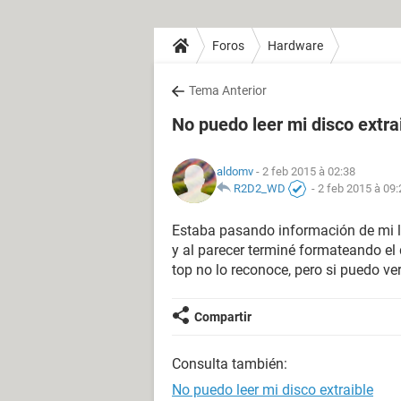
Foros
Hardware
Tema Anterior
No puedo leer mi disco extra
aldomv
- 2 feb 2015 à 02:38
R2D2_WD
-
2 feb 2015 à 09:
Estaba pasando información de mi 
y al parecer terminé formateando el
top no lo reconoce, pero si puedo ve
Compartir
Consulta también:
No puedo leer mi disco extraible