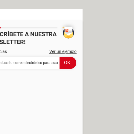
SCRÍBETE A NUESTRA
SLETTER!
cias
Ver un ejemplo