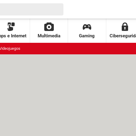
ps e Internet
Multimedia
Gaming
Cibersegurid
Videojuegos