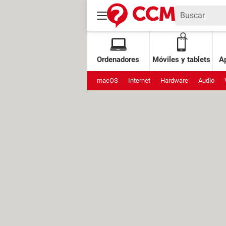
Ordenadores
Móviles y tablets
Ap
macOS
Internet
Hardware
Audio