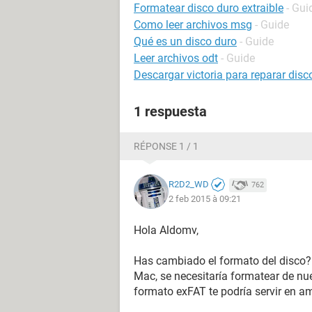
Formatear disco duro extraible
- Gui
Como leer archivos msg
- Guide
Qué es un disco duro
- Guide
Leer archivos odt
- Guide
Descargar victoria para reparar disc
1 respuesta
RÉPONSE 1 / 1
R2D2_WD
762
2 feb 2015 à 09:21
Hola Aldomv,
Has cambiado el formato del disco? 
Mac, se necesitaría formatear de nu
formato exFAT te podría servir en a