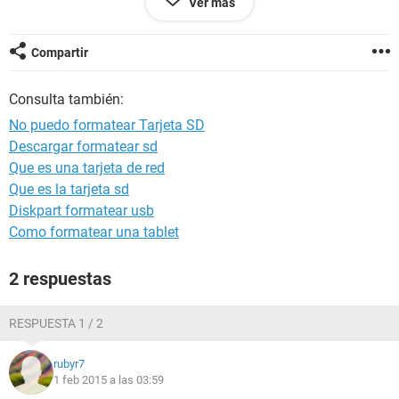
Ver más
hacerlo, pues no me aparece la opción. asimismo, no
puedo, guardar, editar, borrar naaada. NECESITO
AYUUUDA X FAVOOOOR!Muchas gracias de antemano.
Compartir
Consulta también:
No puedo formatear Tarjeta SD
Descargar formatear sd
Que es una tarjeta de red
Que es la tarjeta sd
Diskpart formatear usb
Como formatear una tablet
2 respuestas
RESPUESTA 1 / 2
rubyr7
1 feb 2015 a las 03:59