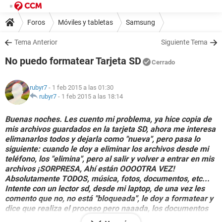
Foros
Móviles y tabletas
Samsung
Tema Anterior
Siguiente Tema
No puedo formatear Tarjeta SD
Cerrado
rubyr7
- 1 feb 2015 a las 01:30
rubyr7
-
1 feb 2015 a las 18:14
Buenas noches. Les cuento mi problema, ya hice copia de
mis archivos guardados en la tarjeta SD, ahora me interesa
elimanarlos todos y dejarla como "nueva", pero pasa lo
siguiente: cuando le doy a eliminar los archivos desde mi
teléfono, los "elimina", pero al salir y volver a entrar en mis
archivos ¡SORPRESA, Ahí están OOOOTRA VEZ!
Absolutamente TODOS, música, fotos, documentos, etc...
Intente con un lector sd, desde mi laptop, de una vez les
comento que no, no está "bloqueada", le doy a formatear y
dice que realiza el proceso pero naaada, los documentos
siguen intactos, ni siquiera carpeta por carpeta puedo