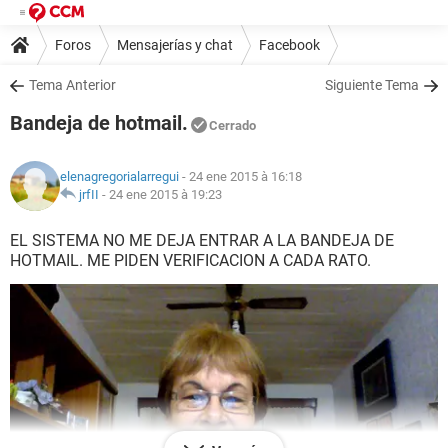
Foros
Mensajerías y chat
Facebook
Tema Anterior
Siguiente Tema
Bandeja de hotmail.
Cerrado
elenagregorialarregui
- 24 ene 2015 à 16:18
jrfII
-
24 ene 2015 à 19:23
EL SISTEMA NO ME DEJA ENTRAR A LA BANDEJA DE
HOTMAIL. ME PIDEN VERIFICACION A CADA RATO.