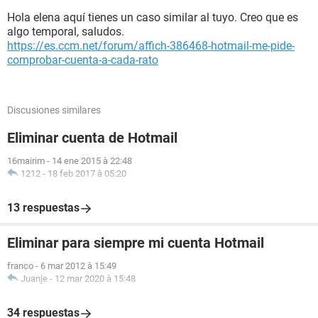
Hola elena aquí tienes un caso similar al tuyo. Creo que es
algo temporal, saludos.
https://es.ccm.net/forum/affich-386468-hotmail-me-pide-
comprobar-cuenta-a-cada-rato
Discusiones similares
Eliminar cuenta de Hotmail
16mairim
-
14 ene 2015 à 22:48
1212
-
18 feb 2017 à 05:20
13 respuestas
Eliminar para siempre mi cuenta Hotmail
franco
-
6 mar 2012 à 15:49
Juanje
-
12 mar 2020 à 15:48
34 respuestas