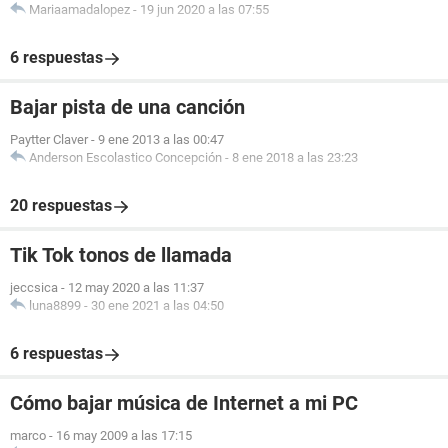
Mariaamadalopez
-
19 jun 2020 a las 07:55
6 respuestas
Bajar pista de una canción
Paytter Claver
-
9 ene 2013 a las 00:47
Anderson Escolastico Concepción
-
8 ene 2018 a las 23:23
20 respuestas
Tik Tok tonos de llamada
jeccsica
-
12 may 2020 a las 11:37
luna8899
-
30 ene 2021 a las 04:50
6 respuestas
Cómo bajar música de Internet a mi PC
marco
-
16 may 2009 a las 17:15