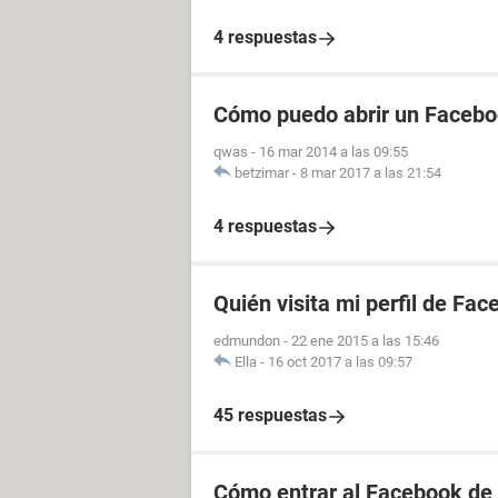
4 respuestas
Cómo puedo abrir un Facebo
qwas
-
16 mar 2014 a las 09:55
betzimar
-
8 mar 2017 a las 21:54
4 respuestas
Quién visita mi perfil de Fa
edmundon
-
22 ene 2015 a las 15:46
Ella
-
16 oct 2017 a las 09:57
45 respuestas
Cómo entrar al Facebook de 