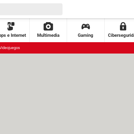
ps e Internet
Multimedia
Gaming
Cibersegurid
Videojuegos