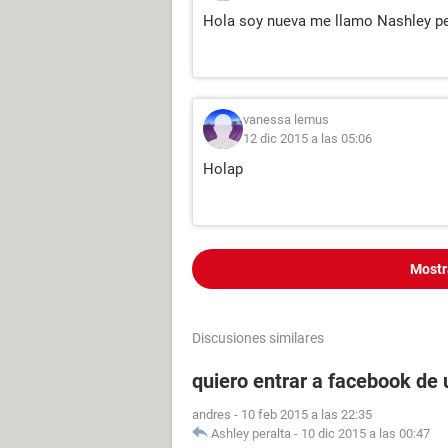
Hola soy nueva me llamo Nashley p
vanessa lemus
12 dic 2015 a las 05:06
Holap
Mostr
Discusiones similares
quiero entrar a facebook de
andres
-
10 feb 2015 a las 22:35
Ashley peralta
-
10 dic 2015 a las 00:47