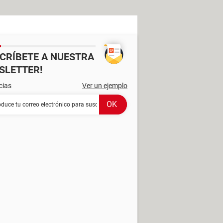
SCRÍBETE A NUESTRA
SLETTER!
cias
Ver un ejemplo