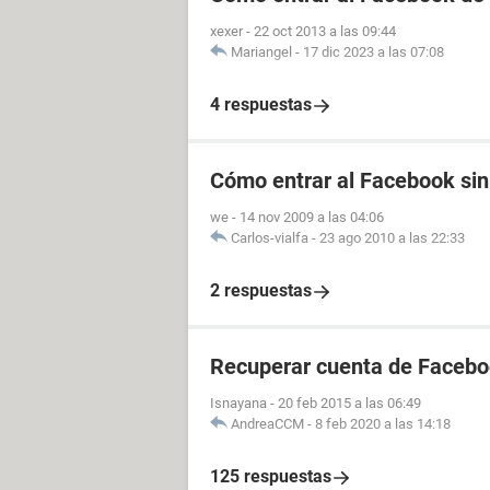
xexer
-
22 oct 2013 a las 09:44
Mariangel
-
17 dic 2023 a las 07:08
4 respuestas
Cómo entrar al Facebook sin
we
-
14 nov 2009 a las 04:06
Carlos-vialfa
-
23 ago 2010 a las 22:33
2 respuestas
Recuperar cuenta de Faceboo
Isnayana
-
20 feb 2015 a las 06:49
AndreaCCM
-
8 feb 2020 a las 14:18
125 respuestas