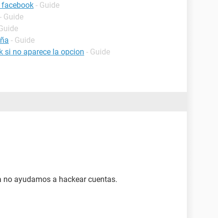
 facebook
- Guide
- Guide
 Guide
eña
- Guide
si no aparece la opcion
- Guide
a no ayudamos a hackear cuentas.