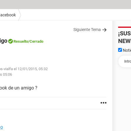
Facebook
Siguiente Tema
¡SU
igo
NEW
Resuelto
/Cerrado
Noti
s-vialfa el 12/01/2015, 05:32
as 05:06
ook de un amigo ?
go