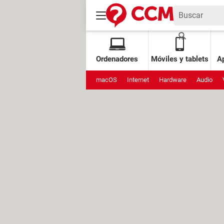
Ordenadores
Móviles y tablets
Ap
macOS
Internet
Hardware
Audio