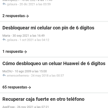
gslaura
-
20 dic 2021 a las 03:59
2 respuestas
Desbloquear mi celular con pin de 6 dígitos
Maria
-
30 sep 2021 a las 16:49
gslaura
-
1 oct 2021 a las 04:12
1 respuesta
Cómo desbloqueo un celuar Huawei de 6 digitos
MuChU
-
10 ago 2009 a las 15:00
emersonherrera
-
24 may 2018 a las 00:37
65 respuestas
Recuperar caja fuerte en otro teléfono
AxelFoxe
-
26 nov 2021 a las 07:21