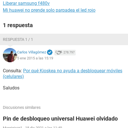
Liberar samsung f480v
Mi huawei no prende solo parpadea el led rojo
1 respuesta
RESPUESTA 1 / 1
Carlos Villagómez
278.797
5 ene 2015 a las 15:19
Consulta:
Por qué Kioskea no ayuda a desbloquear móviles
(celulares)
Saludos
Discusiones similares
Pin de desbloqueo universal Huawei olvidado
Manriqiezz1
-
18 dic 2021 a las 11:49