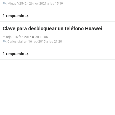
MiguelY2542
-
26 nov 2021 a las 15:19
1 respuesta
Clave para desbloquear un teléfono Huawei
roltejc
-
16 feb 2015 a las 18:56
Carlos-vialfa
-
16 feb 2015 a las 21:20
1 respuesta