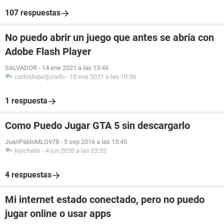
107 respuestas
No puedo abrir un juego que antes se abría con
Adobe Flash Player
SALVADOR
-
14 ene 2021 a las 13:44
carloslopezjurado
-
15 ene 2021 a las 10:36
1 respuesta
Como Puedo Jugar GTA 5 sin descargarlo
JuanPabloMLG978
-
5 sep 2016 a las 15:45
Keichalis
-
4 jun 2020 a las 02:52
4 respuestas
Mi internet estado conectado, pero no puedo
jugar online o usar apps