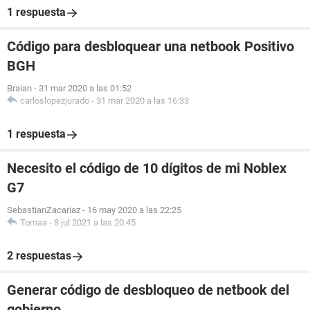
1 respuesta
Código para desbloquear una netbook Positivo
BGH
Braian
-
31 mar 2020 a las 01:52
carloslopezjurado
-
31 mar 2020 a las 16:33
1 respuesta
Necesito el código de 10 dígitos de mi Noblex
G7
SebastianZacariaz
-
16 may 2020 a las 22:25
Tomaa
-
8 jul 2021 a las 20:45
2 respuestas
Generar código de desbloqueo de netbook del
gobierno