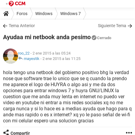
Foros
Windows
Windows 7
Tema Anterior
Siguiente Tema
Ayudaa mi netbook anda pesimo
Cerrado
roo_22
- 2 ene 2015 a las 05:24
mayestik
-
2 ene 2015 a las 11:25
hola tengo una netbook del gobierno positivo bhg la verdad
nose que software trae lo unico que se q cuando la prendo
me aparece el logo de HUYRA o algo asi y me da dos
opciones para entrar windows 7 y huyra GNU/LINUX la
cuestion que me anda muy lenta en internet no puedo ver
video en youtube ni entrar a mis redes sociales xq no me
carga nunca y si lo hace es a medias ayuda que hago para q
ande mas rapido o es x internet? xq yo le paso señal de wi-fi
con mi celular espero una solucion gracias
Compartir