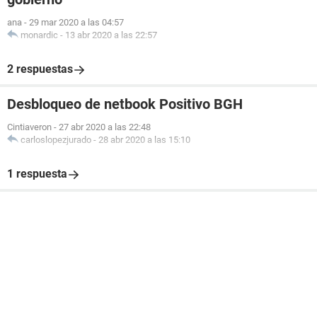
ana
-
29 mar 2020 a las 04:57
monardic
-
13 abr 2020 a las 22:57
2 respuestas
Desbloqueo de netbook Positivo BGH
Cintiaveron
-
27 abr 2020 a las 22:48
carloslopezjurado
-
28 abr 2020 a las 15:10
1 respuesta