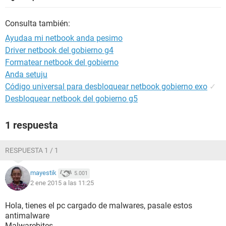
Consulta también:
Ayudaa mi netbook anda pesimo
Driver netbook del gobierno g4
Formatear netbook del gobierno
Anda setuju
Código universal para desbloquear netbook gobierno exo
✓
Desbloquear netbook del gobierno g5
1 respuesta
RESPUESTA 1 / 1
mayestik
5.001
2 ene 2015 a las 11:25
Hola, tienes el pc cargado de malwares, pasale estos
antimalware
Malwarebites