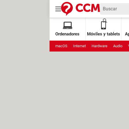
Ordenadores
Móviles y tablets
Ap
macOS
Internet
Hardware
Audio