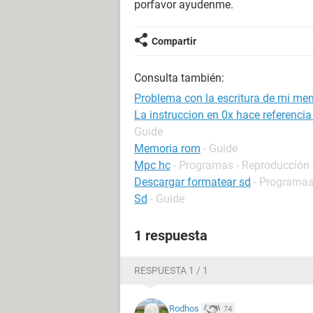
porfavor ayudenme.
Compartir
Consulta también:
Problema con la escritura de mi m
La instruccion en 0x hace referenci
Guide
Memoria rom
- Guide
Mpc hc
- Programas - Reproducción 
Descargar formatear sd
- Programa
Sd
- Guide
1 respuesta
RESPUESTA 1 / 1
Rodhos
74