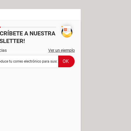
SCRÍBETE A NUESTRA
SLETTER!
cias
Ver un ejemplo