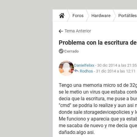
Foros
Hardware
Portátiles
Tema Anterior
Problema con la escritura 
Cerrado
Danielfelixx
- 30 dic 2014 a las 21:35
Rodhos
-
31 dic 2014 a las 12:11
Tengo una memoria micro sd de 32gb
se le metio un virus que estaba cont
decia que la escritura, me puse a b
"cmd" se podria lo realize y aun asi
donde sale storagedevicepolicies y l
Me funciono y aparecia que ya esta
me sacaba de nuevo y me decia que 
dañado.algo asi.