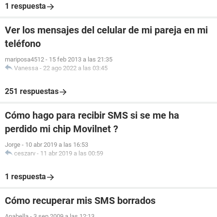
1 respuesta
Ver los mensajes del celular de mi pareja en mi
teléfono
mariposa4512
-
15 feb 2013 a las 21:35
Vanessa
-
22 ago 2022 a las 03:45
251 respuestas
Cómo hago para recibir SMS si se me ha
perdido mi chip Movilnet ?
Jorge
-
10 abr 2019 a las 16:53
ceszarv
-
11 abr 2019 a las 00:59
1 respuesta
Cómo recuperar mis SMS borrados
Anabella
-
3 sep 2009 a las 12:13