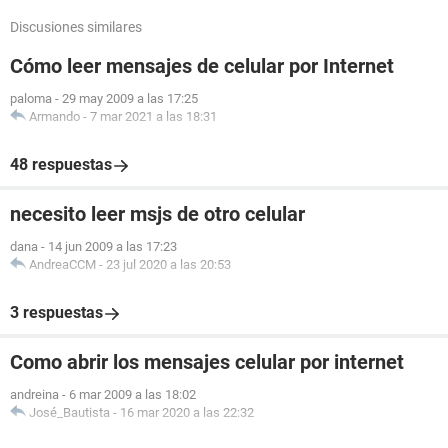
Discusiones similares
Cómo leer mensajes de celular por Internet
paloma
-
29 may 2009 a las 17:25
Armando
-
7 mar 2021 a las 18:31
48 respuestas
necesito leer msjs de otro celular
dana
-
14 jun 2009 a las 17:23
AndreaCCM
-
23 jul 2020 a las 20:53
3 respuestas
Como abrir los mensajes celular por internet
andreina
-
6 mar 2009 a las 18:02
José_Bautista
-
16 mar 2020 a las 22:32