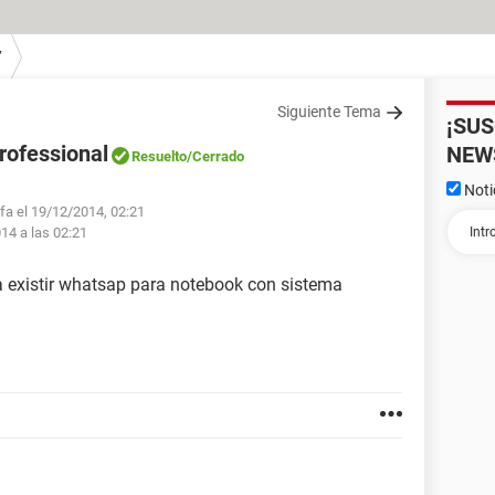
7
Siguiente Tema
¡SU
ofessional
NEW
Resuelto
/Cerrado
Noti
lfa el 19/12/2014, 02:21
014 a las 02:21
a existir whatsap para notebook con sistema