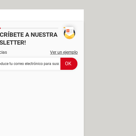
SCRÍBETE A NUESTRA
SLETTER!
cias
Ver un ejemplo