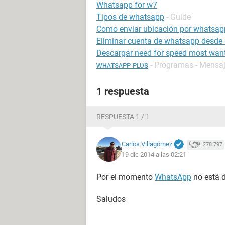
Whatsapp for w7
Tipos de whatsapp
- Guide
Como enviar ubicación por whatsap
Eliminar cuenta de whatsapp desde o
Descargar need for speed most wan
ᴡʜᴀᴛsᴀᴘᴘ ᴘʟᴜs
- Programas - Mensaj
1 respuesta
RESPUESTA 1 / 1
Carlos Villagómez
278.797
19 dic 2014 a las 02:21
Por el momento
WhatsApp
no está 
Saludos