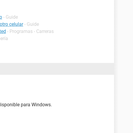
p
- Guide
tro celular
- Guide
ted
- Programas - Carreras
ería
disponible para Windows.