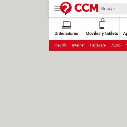
Ordenadores
Móviles y tablets
Ap
macOS
Internet
Hardware
Audio