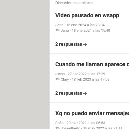
Discusiones similares
Video pausado en wsapp
Jana
-
16 ene 2024 a las 23:04
Jana
-
18 ene 2024 a las 15:48
2 respuestas
Cuando me llaman aparece q
Jxxps
-
27 abr 2022 a las 17:29
Clary
-
18 feb 2023 a las 17:03
2 respuestas
Xq no puedo enviar mensajes 
Sofia
-
20 mar 2021 a las 06:53
JoseAlberto
-
18 may 2022 a las 21:11