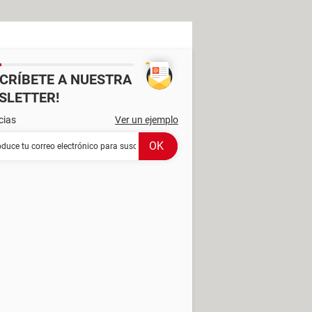
SCRÍBETE A NUESTRA
SLETTER!
cias
Ver un ejemplo