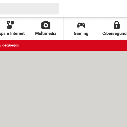
ps e Internet
Multimedia
Gaming
Cibersegurid
Videojuegos