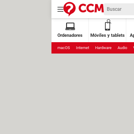
Ordenadores
Móviles y tablets
Ap
macOS
Internet
Hardware
Audio