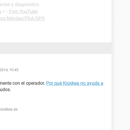
ación y diagnóstico
c
✓
-
Foro YouTube
oro Móviles/PDA/GPS
2014, 10:45
mente con el operador.
Por qué Kioskea no ayuda a
ludos.
ioskea.es