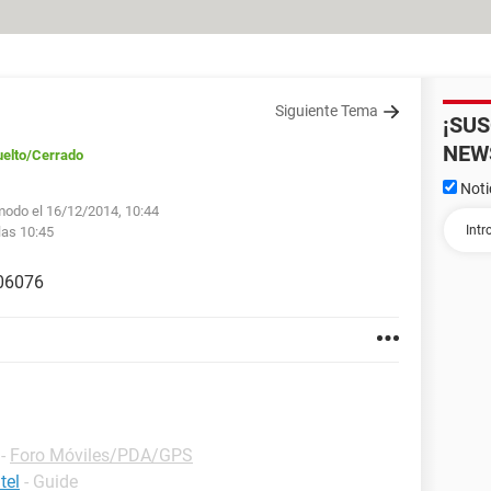
Siguiente Tema
¡SU
NEW
elto
/Cerrado
Noti
modo el 16/12/2014, 10:44
las 10:45
406076
-
Foro Móviles/PDA/GPS
tel
- Guide