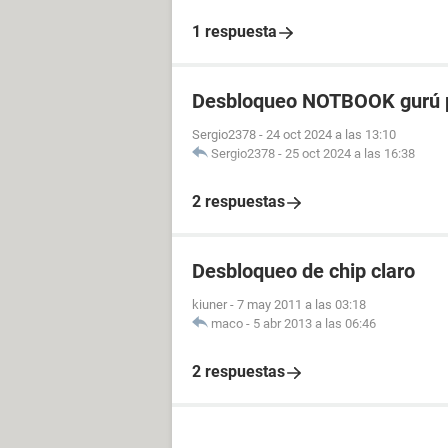
1 respuesta
Desbloqueo NOTBOOK gurú p
Sergio2378
-
24 oct 2024 a las 13:10
Sergio2378
-
25 oct 2024 a las 16:38
2 respuestas
Desbloqueo de chip claro
kiuner
-
7 may 2011 a las 03:18
maco
-
5 abr 2013 a las 06:46
2 respuestas