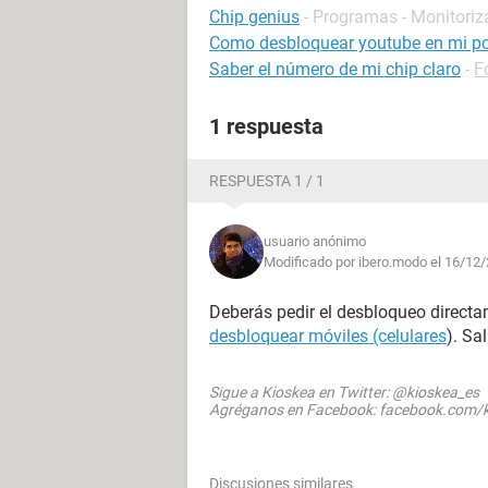
Chip genius
- Programas - Monitoriz
Como desbloquear youtube en mi p
Saber el número de mi chip claro
-
F
1 respuesta
RESPUESTA 1 / 1
usuario anónimo
Modificado por ibero.modo el 16/12/
Deberás pedir el desbloqueo directa
desbloquear móviles (celulares
). Sa
Sigue a Kioskea en Twitter: @kioskea_es
Agréganos en Facebook: facebook.com/k
Discusiones similares