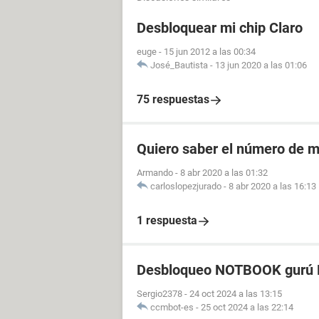
Desbloquear mi chip Claro
euge
-
15 jun 2012 a las 00:34
José_Bautista
-
13 jun 2020 a las 01:06
75 respuestas
Quiero saber el número de m
Armando
-
8 abr 2020 a las 01:32
carloslopezjurado
-
8 abr 2020 a las 16:13
1 respuesta
Desbloqueo NOTBOOK gurú P
Sergio2378
-
24 oct 2024 a las 13:15
ccmbot-es
-
25 oct 2024 a las 22:14