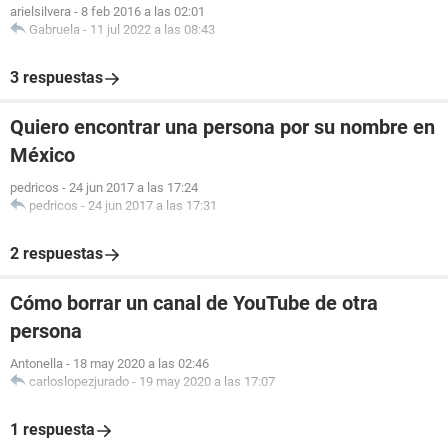
arielsilvera
-
8 feb 2016 a las 02:01
Gabruela
-
11 jul 2022 a las 08:43
3 respuestas
Quiero encontrar una persona por su nombre en
México
pedricos
-
24 jun 2017 a las 17:24
pedricos
-
24 jun 2017 a las 17:31
2 respuestas
Cómo borrar un canal de YouTube de otra
persona
Antonella
-
18 may 2020 a las 02:46
carloslopezjurado
-
19 may 2020 a las 17:07
1 respuesta