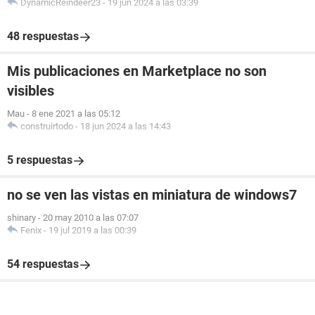
DynamicReindeer23
-
19 jun 2024 a las 03:39
48 respuestas
Mis publicaciones en Marketplace no son
visibles
Mau
-
8 ene 2021 a las 05:12
construirtodo
-
18 jun 2024 a las 14:43
5 respuestas
no se ven las vistas en miniatura de windows7
shinary
-
20 may 2010 a las 07:07
Fenix
-
19 jul 2019 a las 00:39
54 respuestas