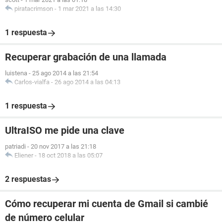
piratacrimson
-
1 mar 2021 a las 14:30
1 respuesta
Recuperar grabación de una llamada
luistena
-
25 ago 2014 a las 21:54
Carlos-vialfa
-
26 ago 2014 a las 04:13
1 respuesta
UltraISO me pide una clave
patriadi
-
20 nov 2017 a las 21:18
Eliener
-
18 oct 2018 a las 05:07
2 respuestas
Cómo recuperar mi cuenta de Gmail si cambié
de número celular