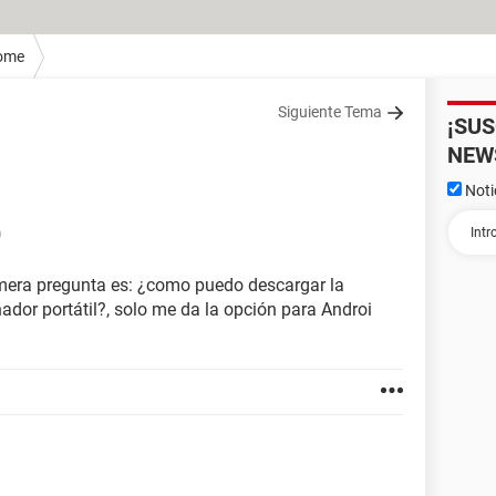
ome
Siguiente Tema
¡SU
NEW
Noti
0
imera pregunta es: ¿como puedo descargar la
nador portátil?, solo me da la opción para Androi