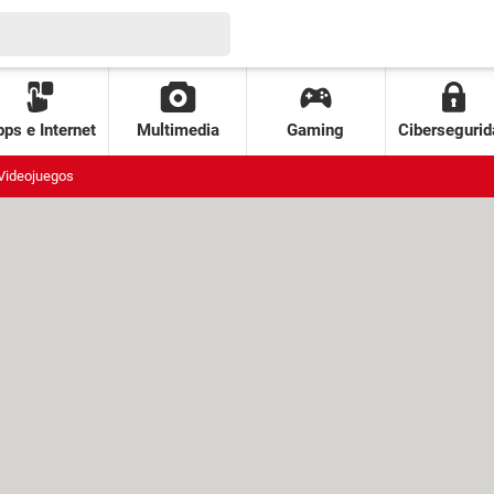
ps e Internet
Multimedia
Gaming
Cibersegurid
Videojuegos