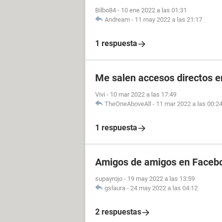
Bilbo84
-
10 ene 2022 a las 01:31
Andream
-
11 may 2022 a las 21:17
1 respuesta
Me salen accesos directos e
Vivi
-
10 mar 2022 a las 17:49
TheOneAboveAll
-
11 mar 2022 a las 00:2
1 respuesta
Amigos de amigos en Facebo
supayrojo
-
19 may 2022 a las 13:59
gslaura
-
24 may 2022 a las 04:12
2 respuestas