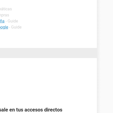
máticas
mpras
eña
- Guide
oogle
- Guide
ale en tus accesos directos