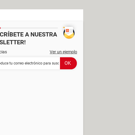
SCRÍBETE A NUESTRA
SLETTER!
cias
Ver un ejemplo