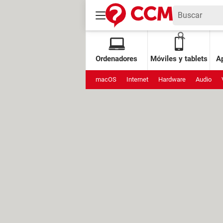
Ordenadores
Móviles y tablets
Ap
macOS
Internet
Hardware
Audio