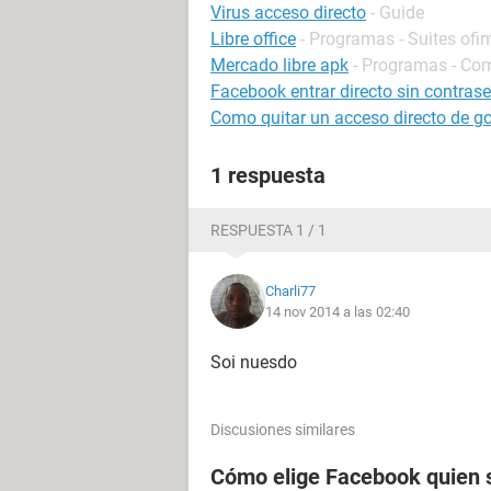
Virus acceso directo
- Guide
Libre office
- Programas - Suites ofi
Mercado libre apk
- Programas - Co
Facebook entrar directo sin contras
Como quitar un acceso directo de g
1 respuesta
RESPUESTA 1 / 1
Charli77
14 nov 2014 a las 02:40
Soi nuesdo
Discusiones similares
Cómo elige Facebook quien s